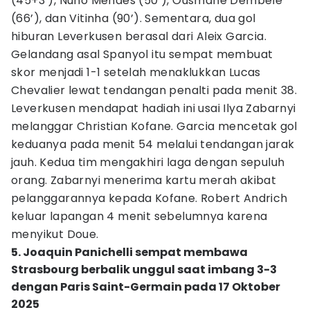
(45+3’), Nuno Mendes (50’), Ousmane Dembele
(66’), dan Vitinha (90’). Sementara, dua gol
hiburan Leverkusen berasal dari Aleix Garcia.
Gelandang asal Spanyol itu sempat membuat
skor menjadi 1-1 setelah menaklukkan Lucas
Chevalier lewat tendangan penalti pada menit 38.
Leverkusen mendapat hadiah ini usai Ilya Zabarnyi
melanggar Christian Kofane. Garcia mencetak gol
keduanya pada menit 54 melalui tendangan jarak
jauh. Kedua tim mengakhiri laga dengan sepuluh
orang. Zabarnyi menerima kartu merah akibat
pelanggarannya kepada Kofane. Robert Andrich
keluar lapangan 4 menit sebelumnya karena
menyikut Doue.
5. Joaquin Panichelli sempat membawa
Strasbourg berbalik unggul saat imbang 3-3
dengan Paris Saint-Germain pada 17 Oktober
2025