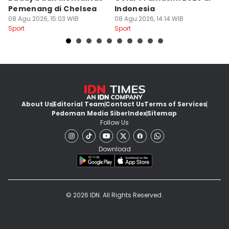
Pemenang di Chelsea
Indonesia
M
08 Agu 2026, 15:03 WIB
08 Agu 2026, 14:14 WIB
08
Sport
Sport
Sp
About Us
Editorial Team
Contact Us
Terms of Services
Pedoman Media Siber
Index
Sitemap
Follow Us
Download
© 2026 IDN. All Rights Reserved.