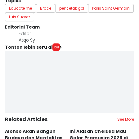
Topics
Educate me
Brace
pencetak gol
Paris Saint Germain
Luis Suarez
Editorial Team
Editor
Atqo Sy
Tonton lebih seru di
Related Articles
See More
Alonso Akan Bangun
Ini Alasan Chelsea Mau
C
Budaya dan Mentalitas
Gelar Pramusim 2026 di
As