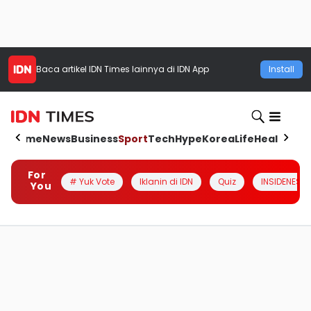
Baca artikel
IDN Times
lainnya di IDN App
Install
Home
News
Business
Sport
Tech
Hype
Korea
Life
Health
Aut
For
# Yuk Vote
Iklanin di IDN
Quiz
INSIDENESIA
You