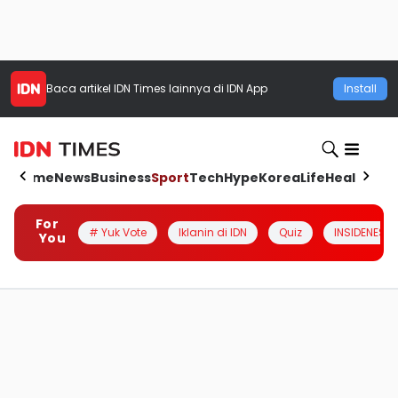
Baca artikel
IDN Times
lainnya di IDN App
Install
Home
News
Business
Sport
Tech
Hype
Korea
Life
Health
Aut
For
# Yuk Vote
Iklanin di IDN
Quiz
INSIDENESIA
You