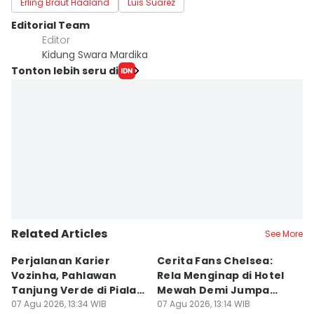
Erling Braut Haaland
Luis Suarez
Editorial Team
Editor
Kidung Swara Mardika
Tonton lebih seru di
Related Articles
See More
Perjalanan Karier
Cerita Fans Chelsea:
D
Vozinha, Pahlawan
Rela Menginap di Hotel
P
Tanjung Verde di Piala
Mewah Demi Jumpa
2
Dunia 2026
07 Agu 2026, 13:34 WIB
Cole Palmer
07 Agu 2026, 13:14 WIB
P
07