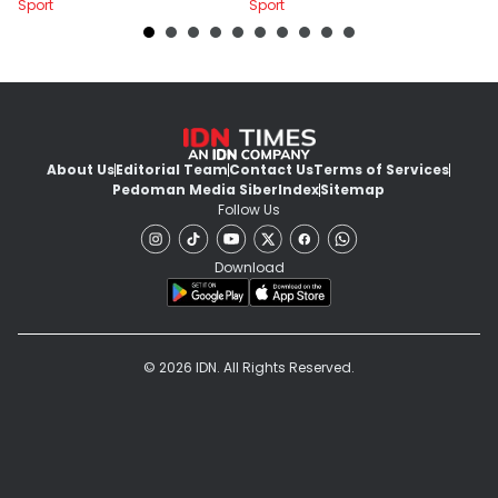
Sport
Sport
Sp
About Us
Editorial Team
Contact Us
Terms of Services
Pedoman Media Siber
Index
Sitemap
Follow Us
Download
© 2026 IDN. All Rights Reserved.