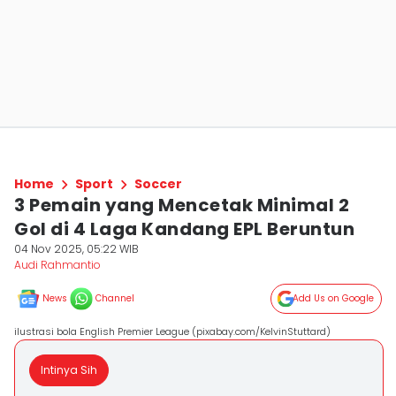
Home
Sport
Soccer
3 Pemain yang Mencetak Minimal 2
Gol di 4 Laga Kandang EPL Beruntun
04 Nov 2025, 05:22 WIB
Audi Rahmantio
News
Channel
Add Us on Google
ilustrasi bola English Premier League (pixabay.com/KelvinStuttard)
Intinya Sih