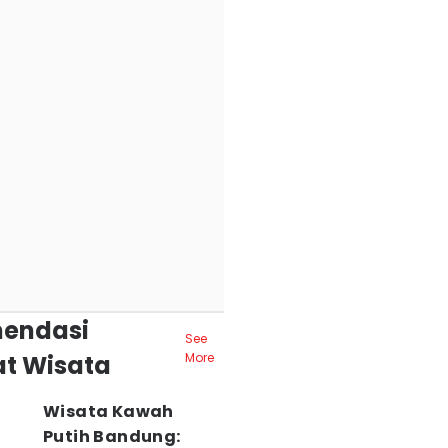
endasi
See
t Wisata
More
Wisata Kawah
Putih Bandung: