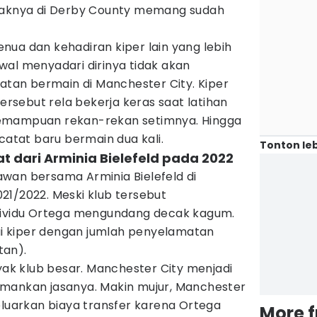
traknya di Derby County memang sudah
nua dan kehadiran kiper lain yang lebih
wal menyadari dirinya tidak akan
an bermain di Manchester City. Kiper
tersebut rela bekerja keras saat latihan
emampuan rekan-rekan setimnya. Hingga
catat baru bermain dua kali.
Tonton leb
t dari Arminia Bielefeld pada 2022
wan bersama Arminia Bielefeld di
21/2022. Meski klub tersebut
ndividu Ortega mengundang decak kagum.
gai kiper dengan jumlah penyelamatan
tan).
nyak klub besar. Manchester City menjadi
mankan jasanya. Makin mujur, Manchester
eluarkan biaya transfer karena Ortega
More 