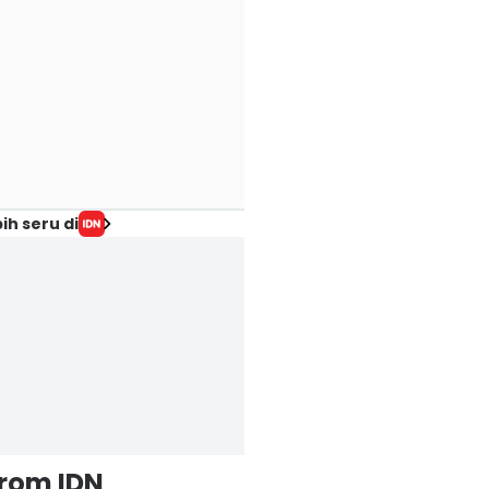
ih seru di
from IDN