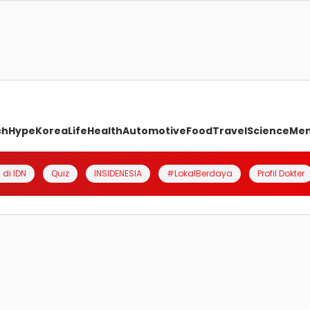
ch
Hype
Korea
Life
Health
Automotive
Food
Travel
Science
Me
 di IDN
Quiz
INSIDENESIA
#LokalBerdaya
Profil Dokter