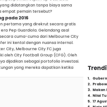
 yang didatangkan tanpa biaya sama
saja empat pemain tersebut?
ng pada 2016
 pertama yang direkrut secara gratis
 era Pep Guardiola. Gelandang asal
t secara cuma-cuma dari Melbourne City
fer ini kental dengan nuansa internal.
er City, Melbourne City FC juga
ki oleh City Football Group (CFG). Oleh
 dijadikan sebagai portofolio investasi.
Trendi
untungan yang mereka dapatkan ketika
1
.
Gubern
2
.
Prabow
3
.
Makan B
4
.
Nilai T
5
.
17 Agus