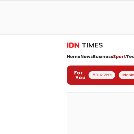
Home
News
Business
Sport
Te
For
# Yuk Vote
Iklanin
You