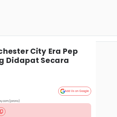
hester City Era Pep
g Didapat Secara
Add Us on Google
ay.com/jorono)