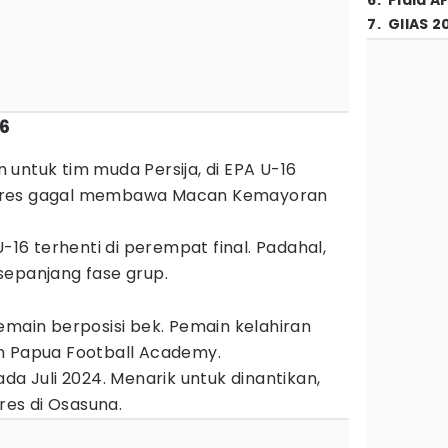
6
.
Piala A
7
.
GIIAS 2
16
untuk tim muda Persija, di EPA U-16
eres gagal membawa Macan Kemayoran
U-16 terhenti di perempat final. Padahal,
sepanjang fase grup.
emain berposisi bek. Pemain kelahiran
n Papua Football Academy.
da Juli 2024. Menarik untuk dinantikan,
eres di Osasuna.