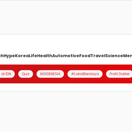
ch
Hype
Korea
Life
Health
Automotive
Food
Travel
Science
Me
 di IDN
Quiz
INSIDENESIA
#LokalBerdaya
Profil Dokter