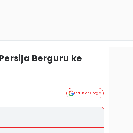
ersija Berguru ke
Add Us on Google