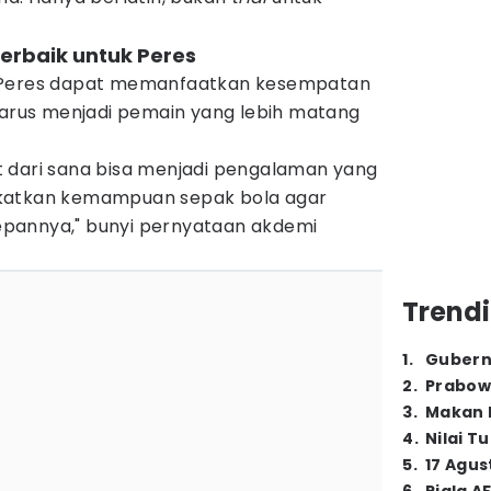
terbaik untuk Peres
p Peres dapat memanfaatkan kesempatan
 harus menjadi pemain yang lebih matang
 dari sana bisa menjadi pengalaman yang
katkan kemampuan sepak bola agar
pannya," bunyi pernyataan akdemi
Trendi
1
.
Gubern
2
.
Prabow
3
.
Makan B
4
.
Nilai T
5
.
17 Agus