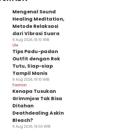
Mengenal Sound
Healing Meditation,
Metode Relaksasi
dari Vibrasi Suara
6 Aug 2026, 19:10 WIB
Life
Tips Padu-padan
Outfit dengan Rok
Tutu, Siap-siap
Tampil Manis
6 Aug 2026, 19:10 WIB
Fashion
Kenapa Tusukan
Grimmjow Tak Bisa
Ditahan
FA Akui
Prabowo Singgung
Cara Nonton Liv
Deathdealing Askin
esalahan soal
Lagi Timnas Belum
Streaming Persi
Bleach?
encana
ke Piala Dunia,
vs Persebaya Pia
enjualan Saham
Kalah dari Negara
Presiden 2026
6 Aug 2026, 19:00 WIB