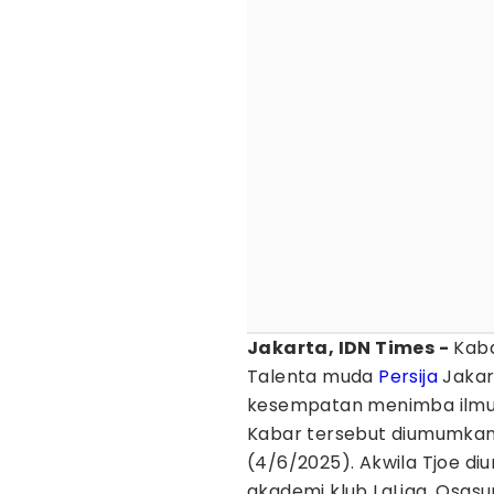
Jakarta, IDN Times -
Kaba
Talenta muda
Persija
Jakar
kesempatan menimba ilmu di
Kabar tersebut diumumkan d
(4/6/2025). Akwila Tjoe di
akademi klub LaLiga, Osasu