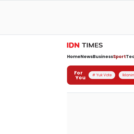
Home
News
Business
Sport
Te
For
# Yuk Vote
Iklanin
You