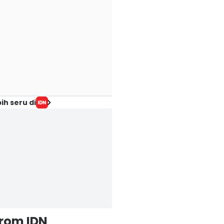
ih seru di
from IDN