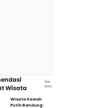
endasi
See
t Wisata
More
Wisata Kawah
Putih Bandung: