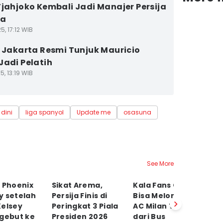
Tjahjoko Kembali Jadi Manajer Persija
ta
5, 17:12 WIB
a Jakarta Resmi Tunjuk Mauricio
Jadi Pelatih
5, 13:19 WIB
 dini
liga spanyol
Update me
osasuna
See More
 Phoenix
Sikat Arema,
Kala Fans Cuma
FI
y setelah
Persija Finis di
Bisa Melongo Lihat
K
Kelsey
Peringkat 3 Piala
AC Milan Turun
R
Ngebut ke
Presiden 2026
dari Bus
P