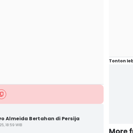
Tonton leb
o Almeida Bertahan di Persija
25, 18:59 WIB
More 