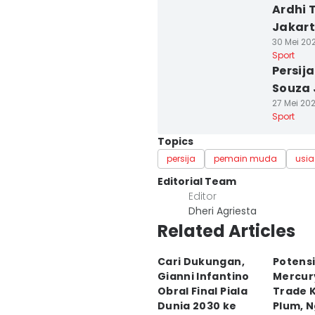
Ardhi 
Jakar
30 Mei 202
Sport
Persij
Souza 
27 Mei 202
Sport
Topics
persija
pemain muda
usia
Editorial Team
Editor
Dheri Agriesta
Related Articles
Cari Dukungan,
Potensi
Gianni Infantino
Mercur
Obral Final Piala
Trade 
Dunia 2030 ke
Plum, 