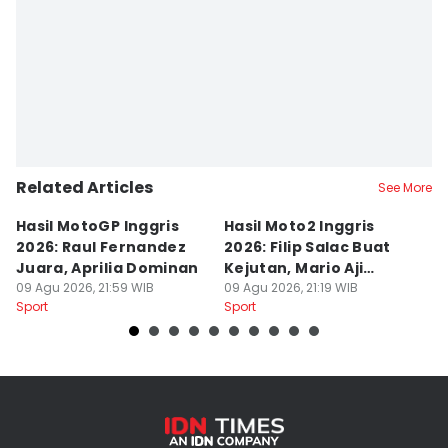
Related Articles
See More
Hasil MotoGP Inggris
Hasil Moto2 Inggris
K
2026: Raul Fernandez
2026: Filip Salac Buat
C
Juara, Aprilia Dominan
Kejutan, Mario Aji
P
09 Agu 2026, 21:59 WIB
Tercecer
09 Agu 2026, 21:19 WIB
N
09
Sport
Sport
Sp