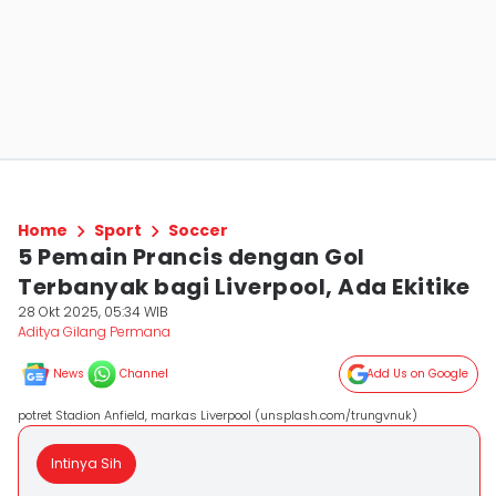
Home
Sport
Soccer
5 Pemain Prancis dengan Gol
Terbanyak bagi Liverpool, Ada Ekitike
28 Okt 2025, 05:34 WIB
Aditya Gilang Permana
News
Channel
Add Us on Google
potret Stadion Anfield, markas Liverpool (unsplash.com/trungvnuk)
Intinya Sih