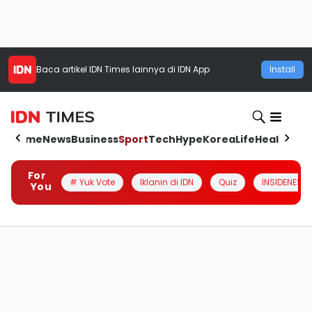
Baca artikel
IDN Times
lainnya di IDN App
Install
Home
News
Business
Sport
Tech
Hype
Korea
Life
Health
Aut
For
# Yuk Vote
Iklanin di IDN
Quiz
INSIDENESIA
You