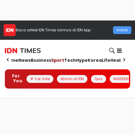
Baca artikel
IDN Times
lainnya di IDN App
Install
Home
News
Business
Sport
Tech
Hype
Korea
Life
Health
Aut
For
# Yuk Vote
Iklanin di IDN
Quiz
INSIDENESIA
You