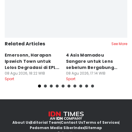
Related Articles
See More
Emersonn, Harapan
4 Asis Mamadou
A
Ipswich Town untuk
Sangare untuk Lens
B
Lolos Degradasi di EPL
sebelum Bergabung
P
2026/2027
08 Agu 2026, 18:22 WIB
dengan Brentford
08 Agu 2026, 17:14 WIB
08
Sport
Sport
Sp
About Us
Editorial Team
Contact Us
Terms of Services
Pedoman Media Siber
Index
Sitemap