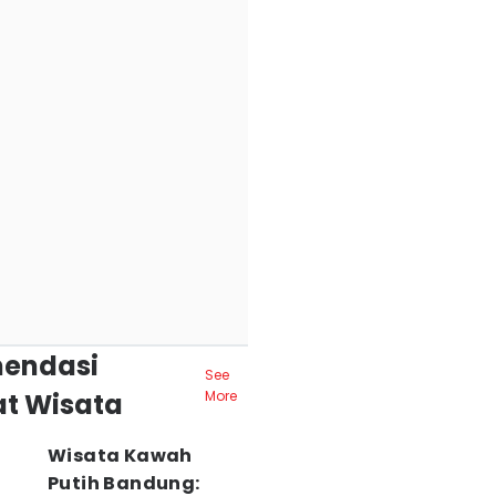
endasi
See
t Wisata
More
Wisata Kawah
Putih Bandung: