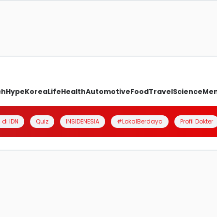
ch
Hype
Korea
Life
Health
Automotive
Food
Travel
Science
Me
 di IDN
Quiz
INSIDENESIA
#LokalBerdaya
Profil Dokter