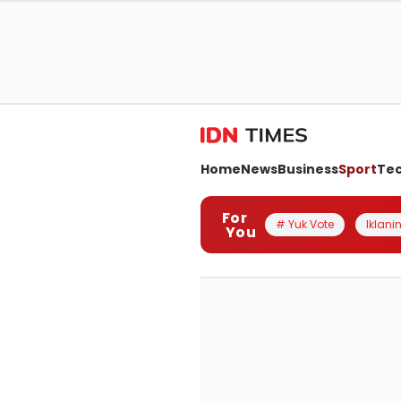
Home
News
Business
Sport
Te
For
# Yuk Vote
Iklanin
You