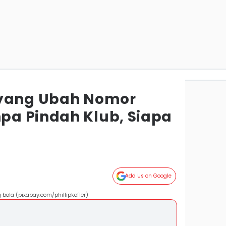
 yang Ubah Nomor
a Pindah Klub, Siapa
Add Us on Google
bola (pixabay.com/phillipkofler)