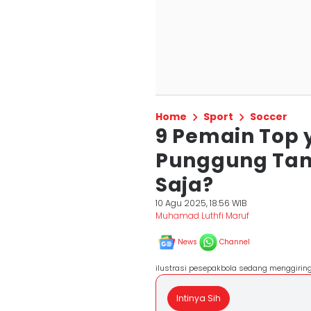
Home
Sport
Soccer
9 Pemain Top
Punggung Tanp
Saja?
10 Agu 2025, 18:56 WIB
Muhamad Luthfi Maruf
News
Channel
ilustrasi pesepakbola sedang menggiring 
Intinya Sih