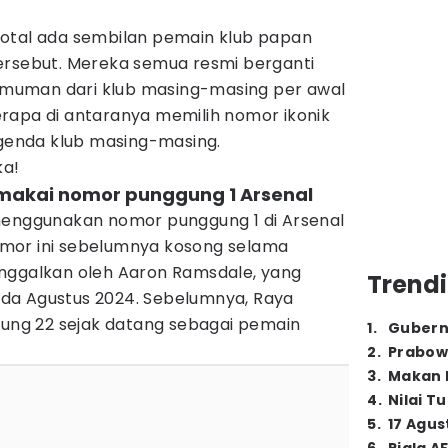
otal ada sembilan pemain klub papan
ersebut. Mereka semua resmi berganti
muman dari klub masing-masing per awal
rapa di antaranya memilih nomor ikonik
egenda klub masing-masing.
ka!
emakai nomor punggung 1 Arsenal
menggunakan nomor punggung 1 di Arsenal
mor ini sebelumnya kosong selama
nggalkan oleh Aaron Ramsdale, yang
Trendi
da Agustus 2024. Sebelumnya, Raya
ng 22 sejak datang sebagai pemain
1
.
Gubern
2
.
Prabow
3
.
Makan B
4
.
Nilai T
5
.
17 Agus