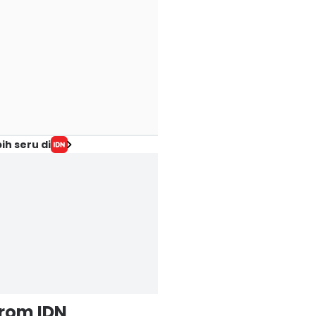
ih seru di
from IDN