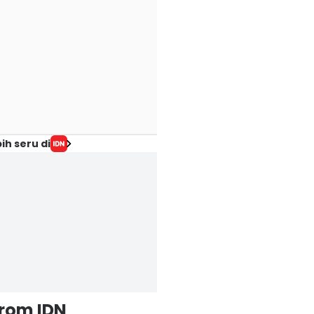
ih seru di
from IDN