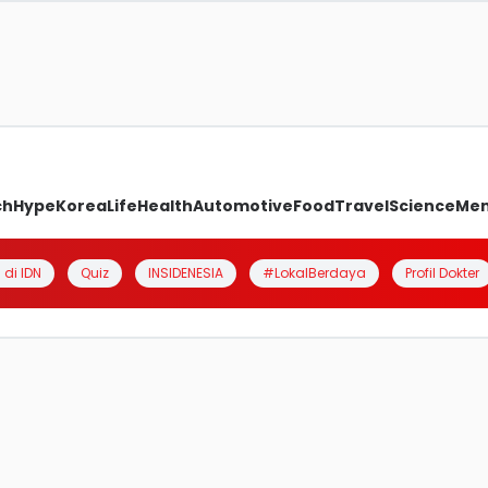
ch
Hype
Korea
Life
Health
Automotive
Food
Travel
Science
Me
 di IDN
Quiz
INSIDENESIA
#LokalBerdaya
Profil Dokter