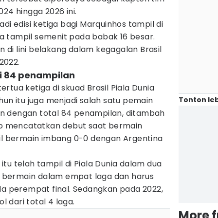
24 hingga 2026 ini.
di edisi ketiga bagi Marquinhos tampil di
nya tampil semenit pada babak 16 besar.
an di lini belakang dalam kegagalan Brasil
2022.
i 84 penampilan
rtua ketiga di skuad Brasil Piala Dunia
Tonton leb
hun itu juga menjadi salah satu pemain
n dengan total 84 penampilan, ditambah
ro mencatatkan debut saat bermain
sil bermain imbang 0-0 dengan Argentina
tu telah tampil di Piala Dunia dalam dua
ia bermain dalam empat laga dan harus
da perempat final. Sedangkan pada 2022,
dari total 4 laga.
More 