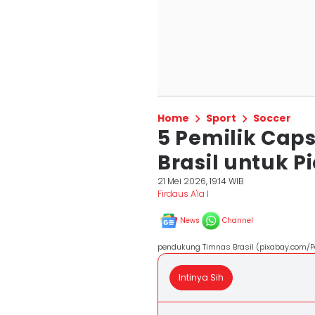
Home
Sport
Soccer
5 Pemilik Cap
Brasil untuk P
21 Mei 2026, 19:14 WIB
Firdaus A'la I
News
Channel
pendukung Timnas Brasil (pixabay.com/P
Intinya Sih