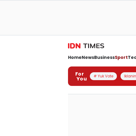
Home
News
Business
Sport
Te
For
# Yuk Vote
Iklanin
You