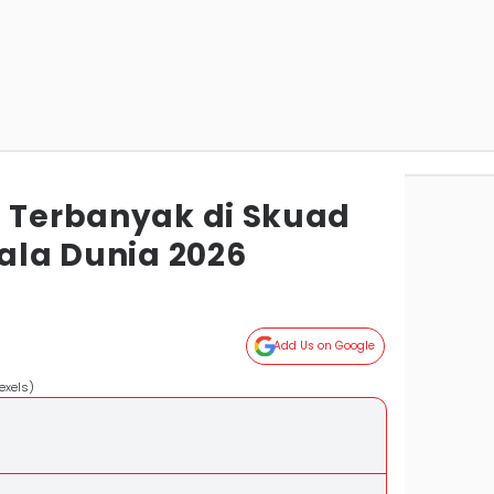
s Terbanyak di Skuad
iala Dunia 2026
Add Us on Google
exels)