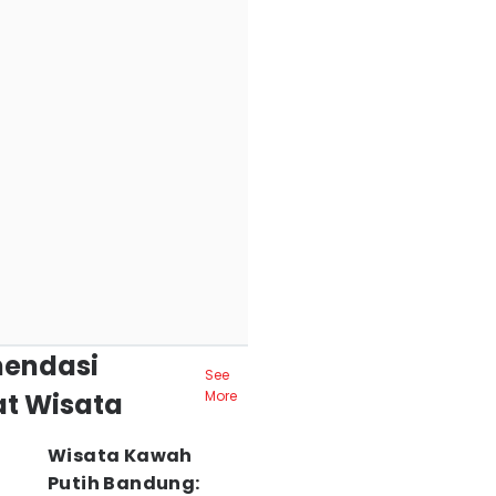
endasi
See
t Wisata
More
Wisata Kawah
Putih Bandung: