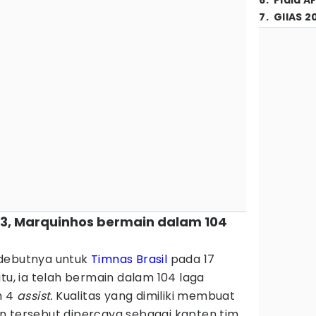
6
.
Piala A
7
.
GIIAS 2
13, Marquinhos bermain dalam 104
 debutnya untuk
Timnas Brasil
pada 17
tu, ia telah bermain dalam 104 laga
n 4
assist.
Kualitas yang dimiliki membuat
n tersebut dipercaya sebagai kapten tim