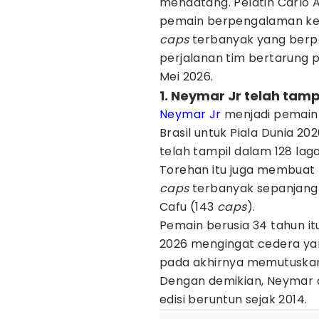
mendatang. Pelatih Carlo 
pemain berpengalaman ke d
caps
terbanyak yang berp
perjalanan tim bertarung p
Mei 2026.
1. Neymar Jr telah tamp
Neymar Jr
menjadi pemain
Brasil untuk Piala Dunia 202
telah tampil dalam 128 lag
Torehan itu juga membuat 
caps
terbanyak sepanjang
Cafu (143
caps
).
Pemain berusia 34 tahun it
2026 mengingat cedera yang
pada akhirnya memutuska
Dengan demikian, Neymar a
edisi beruntun sejak 2014.