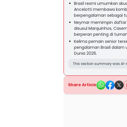
Brasil resmi umumkan skua
Ancelotti membawa kombi
berpengalaman sebagai t
Neymar memimpin daftar p
disusul Marquinhos, Casemi
berperan penting di tur
Kelima pemain senior ters
pengalaman Brasil dalam 
Dunia 2026.
This section summary was AI-a
Share Article