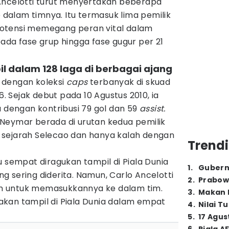
Ancelotti turut menyertakan beberapa
alam timnya. Itu termasuk lima pemilik
otensi memegang peran vital dalam
ada fase grup hingga fase gugur per 21
il dalam 128 laga di berbagai ajang
 dengan koleksi
caps
terbanyak di skuad
6. Sejak debut pada 10 Agustus 2010, ia
a dengan kontribusi 79 gol dan 59
assist.
Neymar berada di urutan kedua pemilik
 sejarah Selecao dan hanya kalah dengan
Trendi
u sempat diragukan tampil di Piala Dunia
1
.
Gubern
 sering diderita. Namun, Carlo Ancelotti
2
.
Prabow
n untuk memasukkannya ke dalam tim.
3
.
Makan B
kan tampil di Piala Dunia dalam empat
4
.
Nilai T
5
.
17 Agus