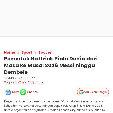
Home
Sport
Soccer
Pencetak Hattrick Piala Dunia dari
Masa ke Masa: 2026 Messi hingga
Dembele
27 Jun 2026, 18:20 WIB
Yogama Wisnu Oktyandito
News
Channel
Add Us on Google
Penyerang Argentina bernomor punggung 10, Lionel Messi, merayakan gol
ketiga timnya selama pertandingan sepak bola Grup J Piala Dunia 2026
antara Argentina dan Aljazair di Stadion Kansas City, Kansas City, pada 16