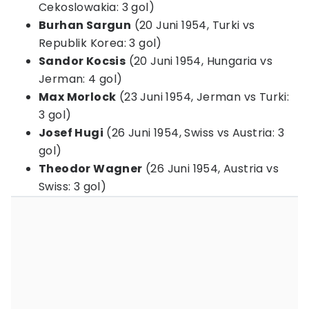
Cekoslowakia: 3 gol)
Burhan Sargun
(20 Juni 1954, Turki vs
Republik Korea: 3 gol)
Sandor Kocsis
(20 Juni 1954, Hungaria vs
Jerman: 4 gol)
Max Morlock
(23 Juni 1954, Jerman vs Turki:
3 gol)
Josef Hugi
(26 Juni 1954, Swiss vs Austria: 3
gol)
Theodor Wagner
(26 Juni 1954, Austria vs
Swiss: 3 gol)