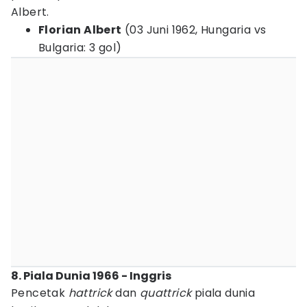
Albert.
Florian Albert
(03 Juni 1962, Hungaria vs
Bulgaria: 3 gol)
8. Piala Dunia 1966 - Inggris
Pencetak
hattrick
dan
quattrick
piala dunia