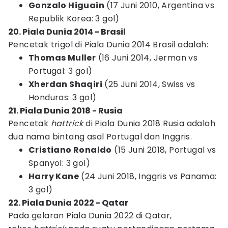
Gonzalo Higuain
(17 Juni 2010, Argentina vs
Republik Korea: 3 gol)
20. Piala Dunia 2014 - Brasil
Pencetak trigol di Piala Dunia 2014 Brasil adalah:
Thomas Muller
(16 Juni 2014, Jerman vs
Portugal: 3 gol)
Xherdan Shaqiri
(25 Juni 2014, Swiss vs
Honduras: 3 gol)
21. Piala Dunia 2018 - Rusia
Pencetak
hattrick
di Piala Dunia 2018 Rusia adalah
dua nama bintang asal Portugal dan Inggris.
Cristiano Ronaldo
(15 Juni 2018, Portugal vs
Spanyol: 3 gol)
Harry Kane
(24 Juni 2018, Inggris vs Panama:
3 gol)
22. Piala Dunia 2022 - Qatar
Pada gelaran Piala Dunia 2022 di Qatar,