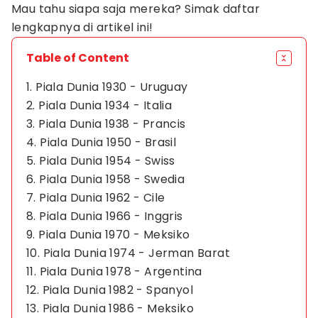
Mau tahu siapa saja mereka? Simak daftar
lengkapnya di artikel ini!
Table of Content
1. Piala Dunia 1930 - Uruguay
2. Piala Dunia 1934 - Italia
3. Piala Dunia 1938 - Prancis
4. Piala Dunia 1950 - Brasil
5. Piala Dunia 1954 - Swiss
6. Piala Dunia 1958 - Swedia
7. Piala Dunia 1962 - Cile
8. Piala Dunia 1966 - Inggris
9. Piala Dunia 1970 - Meksiko
10. Piala Dunia 1974 - Jerman Barat
11. Piala Dunia 1978 - Argentina
12. Piala Dunia 1982 - Spanyol
13. Piala Dunia 1986 - Meksiko