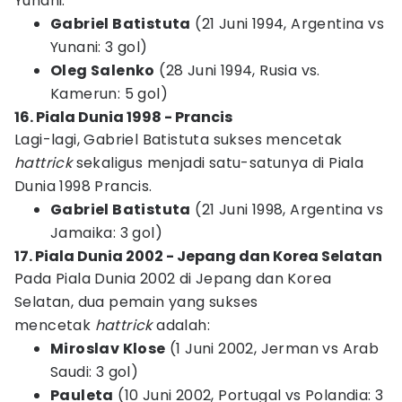
Yunani.
Gabriel Batistuta
(21 Juni 1994, Argentina vs
Yunani: 3 gol)
Oleg Salenko
(28 Juni 1994, Rusia vs.
Kamerun: 5 gol)
16. Piala Dunia 1998 - Prancis
Lagi-lagi, Gabriel Batistuta sukses mencetak
hattrick
sekaligus menjadi satu-satunya di Piala
Dunia 1998 Prancis.
Gabriel Batistuta
(21 Juni 1998, Argentina vs
Jamaika: 3 gol)
17. Piala Dunia 2002 - Jepang dan Korea Selatan
Pada Piala Dunia 2002 di Jepang dan Korea
Selatan, dua pemain yang sukses
mencetak
hattrick
adalah:
Miroslav Klose
(1 Juni 2002, Jerman vs Arab
Saudi: 3 gol)
Pauleta
(10 Juni 2002, Portugal vs Polandia: 3