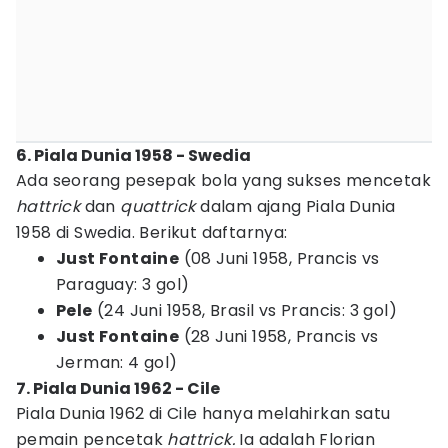
6. Piala Dunia 1958 - Swedia
Ada seorang pesepak bola yang sukses mencetak
hattrick
dan
quattrick
dalam ajang Piala Dunia
1958 di Swedia. Berikut daftarnya:
Just Fontaine
(08 Juni 1958, Prancis vs
Paraguay: 3 gol)
Pele
(24 Juni 1958, Brasil vs Prancis: 3 gol)
Just Fontaine
(28 Juni 1958, Prancis vs
Jerman: 4 gol)
7. Piala Dunia 1962 - Cile
Piala Dunia 1962 di Cile hanya melahirkan satu
pemain pencetak
hattrick.
Ia adalah Florian