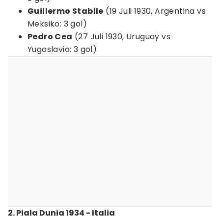
Guillermo Stabile
(19 Juli 1930, Argentina vs
Meksiko: 3 gol)
Pedro Cea
(27 Juli 1930, Uruguay vs
Yugoslavia: 3 gol)
2. Piala Dunia 1934 - Italia