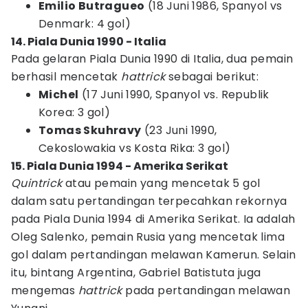
Emilio Butragueo
(18 Juni 1986, Spanyol vs
Denmark: 4 gol)
14. Piala Dunia 1990 - Italia
Pada gelaran Piala Dunia 1990 di Italia, dua pemain
berhasil mencetak
hattrick
sebagai berikut:
Michel
(17 Juni 1990, Spanyol vs. Republik
Korea: 3 gol)
Tomas Skuhravy
(23 Juni 1990,
Cekoslowakia vs Kosta Rika: 3 gol)
15. Piala Dunia 1994 - Amerika Serikat
Quintrick
atau pemain yang mencetak 5 gol
dalam satu pertandingan terpecahkan rekornya
pada Piala Dunia 1994 di Amerika Serikat. Ia adalah
Oleg Salenko, pemain Rusia yang mencetak lima
gol dalam pertandingan melawan Kamerun. Selain
itu, bintang Argentina, Gabriel Batistuta juga
mengemas
hattrick
pada pertandingan melawan