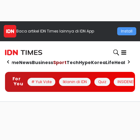
Baca artikel
IDN Times
lainnya di IDN App
Install
Home
News
Business
Sport
Tech
Hype
Korea
Life
Health
Aut
For
# Yuk Vote
Iklanin di IDN
Quiz
INSIDENESIA
You