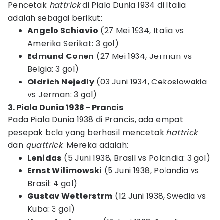
Pencetak
hattrick
di Piala Dunia 1934 di Italia
adalah sebagai berikut:
Angelo Schiavio
(27 Mei 1934, Italia vs
Amerika Serikat: 3 gol)
Edmund Conen
(27 Mei 1934, Jerman vs
Belgia: 3 gol)
Oldrich Nejedly
(03 Juni 1934, Cekoslowakia
vs Jerman: 3 gol)
3. Piala Dunia 1938 - Prancis
Pada Piala Dunia 1938 di Prancis, ada empat
pesepak bola yang berhasil mencetak
hattrick
dan
quattrick
. Mereka adalah:
Lenidas
(5 Juni 1938, Brasil vs Polandia: 3 gol)
Ernst Wilimowski
(5 Juni 1938, Polandia vs
Brasil: 4 gol)
Gustav Wetterstrm
(12 Juni 1938, Swedia vs
Kuba: 3 gol)