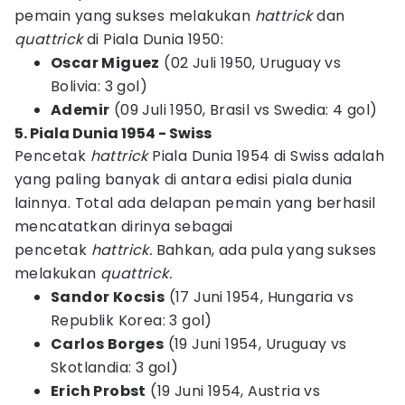
pemain yang sukses melakukan
hattrick
dan
quattrick
di Piala Dunia 1950:
Oscar Miguez
(02 Juli 1950, Uruguay vs
Bolivia: 3 gol)
Ademir
(09 Juli 1950, Brasil vs Swedia: 4 gol)
5. Piala Dunia 1954 - Swiss
Pencetak
hattrick
Piala Dunia 1954 di Swiss adalah
yang paling banyak di antara edisi piala dunia
lainnya. Total ada delapan pemain yang berhasil
mencatatkan dirinya sebagai
pencetak
hattrick.
Bahkan, ada pula yang sukses
melakukan
quattrick.
Sandor Kocsis
(17 Juni 1954, Hungaria vs
Republik Korea: 3 gol)
Carlos Borges
(19 Juni 1954, Uruguay vs
Skotlandia: 3 gol)
Erich Probst
(19 Juni 1954, Austria vs