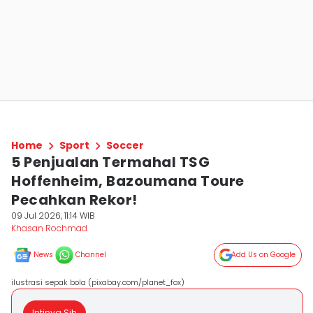
Home
Sport
Soccer
5 Penjualan Termahal TSG
Hoffenheim, Bazoumana Toure
Pecahkan Rekor!
09 Jul 2026, 11:14 WIB
Khasan Rochmad
News
Channel
Add Us on Google
ilustrasi sepak bola (pixabay.com/planet_fox)
Intinya Sih