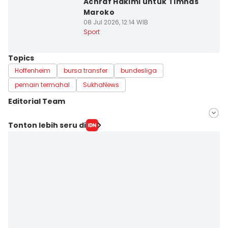
Achraf Hakimi untuk Timnas
Maroko
08 Jul 2026, 12:14 WIB
Sport
Topics
Hoffenheim
bursa transfer
bundesliga
pemain termahal
SukhaNews
Editorial Team
Editor
Tonton lebih seru di
savira Ivanka
Editor
Gagah N. Putra