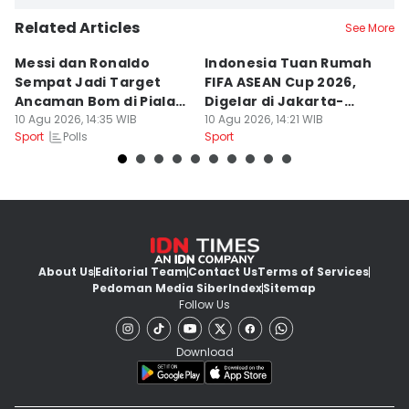
Related Articles
See More
Messi dan Ronaldo
Indonesia Tuan Rumah
A
Sempat Jadi Target
FIFA ASEAN Cup 2026,
W
Ancaman Bom di Piala
Digelar di Jakarta-
Ma
Dunia 2026
10 Agu 2026, 14:35 WIB
Bandung
10 Agu 2026, 14:21 WIB
10
Polls
Sport
Sport
Sp
About Us
Editorial Team
Contact Us
Terms of Services
Pedoman Media Siber
Index
Sitemap
Follow Us
Download