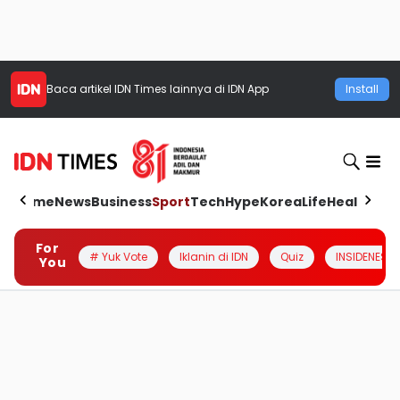
Baca artikel
IDN Times
lainnya di IDN App
Install
Home
News
Business
Sport
Tech
Hype
Korea
Life
Health
Aut
For
# Yuk Vote
Iklanin di IDN
Quiz
INSIDENESIA
You