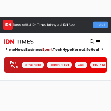
Baca artikel
IDN Times
lainnya di IDN App
Install
Home
News
Business
Sport
Tech
Hype
Korea
Life
Health
Aut
For
# Yuk Vote
Iklanin di IDN
Quiz
INSIDENESIA
You