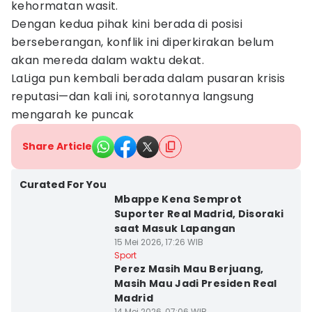
kehormatan wasit.
Dengan kedua pihak kini berada di posisi
berseberangan, konflik ini diperkirakan belum
akan mereda dalam waktu dekat.
LaLiga pun kembali berada dalam pusaran krisis
reputasi—dan kali ini, sorotannya langsung
mengarah ke puncak
Share Article
Curated For You
Mbappe Kena Semprot
Suporter Real Madrid, Disoraki
saat Masuk Lapangan
15 Mei 2026, 17:26 WIB
Sport
Perez Masih Mau Berjuang,
Masih Mau Jadi Presiden Real
Madrid
14 Mei 2026, 07:06 WIB