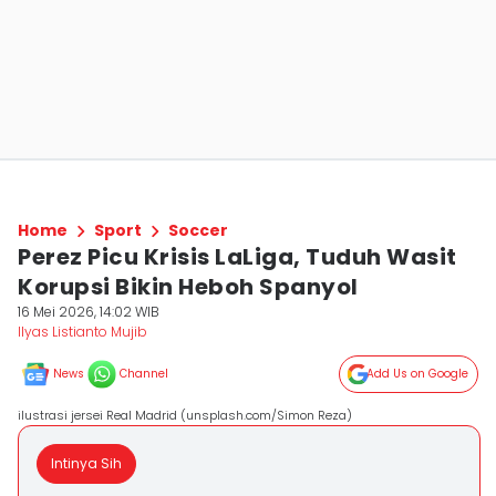
Home
Sport
Soccer
Perez Picu Krisis LaLiga, Tuduh Wasit
Korupsi Bikin Heboh Spanyol
16 Mei 2026, 14:02 WIB
Ilyas Listianto Mujib
News
Channel
Add Us on Google
ilustrasi jersei Real Madrid (unsplash.com/Simon Reza)
Intinya Sih