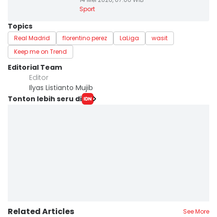
Sport
Topics
Real Madrid
florentino perez
LaLiga
wasit
Keep me on Trend
Editorial Team
Editor
Ilyas Listianto Mujib
Tonton lebih seru di
Related Articles
See More