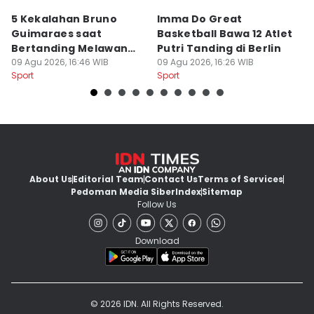
5 Kekalahan Bruno
Imma Do Great
M
Guimaraes saat
Basketball Bawa 12 Atlet
B
Bertanding Melawan
Putri Tanding di Berlin
P
Arsenal
09 Agu 2026, 16:46 WIB
09 Agu 2026, 16:26 WIB
09
Sport
Sport
Sp
About Us
Editorial Team
Contact Us
Terms of Services
Pedoman Media Siber
Index
Sitemap
Follow Us
Download
© 2026 IDN. All Rights Reserved.