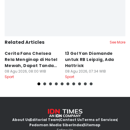
Related Articles
See More
Cerita Fans Chelsea
13 Gol Yan Diomande
A
Rela Menginap di Hotel
untuk RB Leipzig, Ada
N
Mewah, Dapat Tanda
Hattrick
Mi
Tangan Alonso
08 Agu 2026, 08:00 WIB
08 Agu 2026, 07:34 WIB
08
Sport
Sport
Sp
About Us
Editorial Team
Contact Us
Terms of Services
Pedoman Media Siber
Index
Sitemap