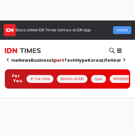
Baca artikel
IDN Times
lainnya di IDN App
Install
Home
News
Business
Sport
Tech
Hype
Korea
Life
Health
Aut
For
# Yuk Vote
Iklanin di IDN
Quiz
INSIDENESIA
You