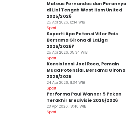
Mateus Fernandes dan Perannya
di Lini Tengah West Ham United
2025/2026
25 Apr 2026, 12:14 WIB
Sport
Seperti Apa Potensi Vitor Reis
Bersama Girona di LaLiga
2025/2026?
25 Apr 2026, 05:34 WIB
Sport
Konsistensi Joel Roca, Pemain
Muda Potensial, Bersama Girona
2025/2026
24 Apr 2026, 11:34 WIB
Sport
Performa Paul Wanner 5 Pekan
Terakhir Eredivisie 2025/2026
23 Apr 2026, 18:46 WIB
Sport