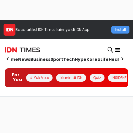
Baca artikel
IDN Times
lainnya di IDN App
Install
Home
News
Business
Sport
Tech
Hype
Korea
Life
Health
Aut
For
# Yuk Vote
Iklanin di IDN
Quiz
INSIDENESIA
You