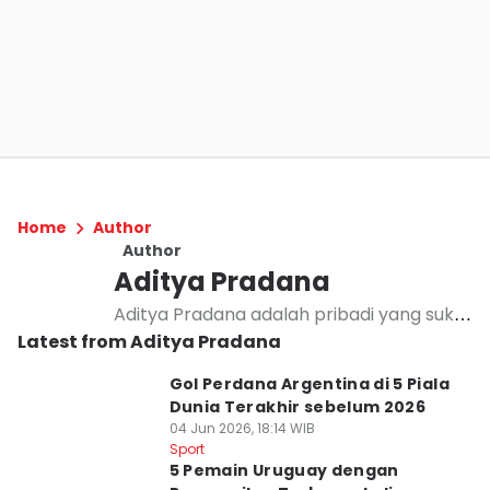
Home
Author
Author
Aditya Pradana
Aditya Pradana adalah pribadi yang suka
Latest from Aditya Pradana
sepak bola, jalan-jalan, kuliner, dan
nonton berbagai genre film.
Gol Perdana Argentina di 5 Piala
Dunia Terakhir sebelum 2026
04 Jun 2026, 18:14 WIB
Sport
5 Pemain Uruguay dengan