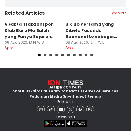
Related Articles
See More
6 Fakta Trabzonspor,
3 Klub Pertama yang
C
Klub Baru Mo Salah
Dibela Facundo
di
yang Punya Sejarah
Buonanotte sebagai
S
Panjang
08 Agu 2026, 13:14 WIB
Pinjaman
08 Agu 2026, 12:14 WIB
08
Sport
Sport
Sp
About Us
Editorial Team
Contact Us
Terms of Services
Pedoman Media Siber
Index
Sitemap
Follow Us
Download