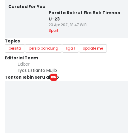
Curated For You
Persita Rekrut Eks Bek Timnas
U-23
20 Apr 2021, 18:47 WIB
Sport
Topics
persita
persib bandung
liga 1
Update me
Editorial Team
Editor
Ilyas Listianto Mujib
Tonton lebih seru di