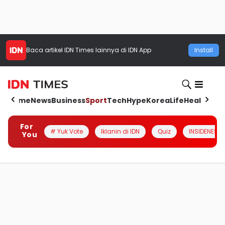
Baca artikel
IDN Times
lainnya di IDN App
Install
Home
News
Business
Sport
Tech
Hype
Korea
Life
Health
Aut
For
# Yuk Vote
Iklanin di IDN
Quiz
INSIDENESIA
You