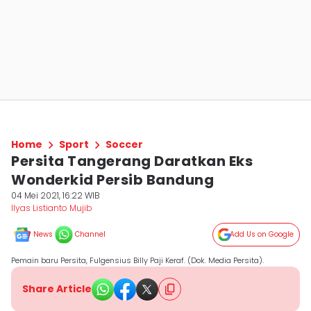
Home
Sport
Soccer
Persita Tangerang Daratkan Eks
Wonderkid Persib Bandung
04 Mei 2021, 16:22 WIB
Ilyas Listianto Mujib
News
Channel
Add Us on Google
Pemain baru Persita, Fulgensius Billy Paji Keraf. (Dok. Media Persita).
Share Article