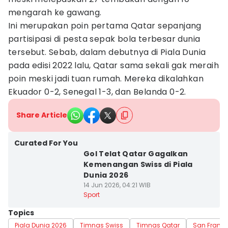
mengarah ke gawang.
Ini merupakan poin pertama Qatar sepanjang
partisipasi di pesta sepak bola terbesar dunia
tersebut. Sebab, dalam debutnya di Piala Dunia
pada edisi 2022 lalu, Qatar sama sekali gak meraih
poin meski jadi tuan rumah. Mereka dikalahkan
Ekuador 0-2, Senegal 1-3, dan Belanda 0-2.
Share Article
Curated For You
Gol Telat Qatar Gagalkan
Kemenangan Swiss di Piala
Dunia 2026
14 Jun 2026, 04:21 WIB
Sport
Topics
Piala Dunia 2026
Timnas Swiss
Timnas Qatar
San Franci