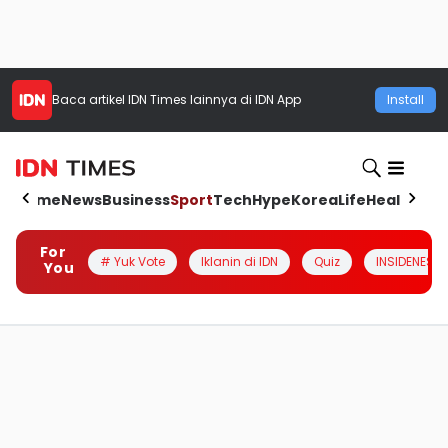
Baca artikel
IDN Times
lainnya di IDN App
Install
Home
News
Business
Sport
Tech
Hype
Korea
Life
Health
Aut
For
# Yuk Vote
Iklanin di IDN
Quiz
INSIDENESIA
You