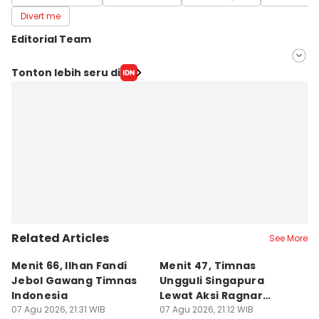
Divert me
Editorial Team
Editor
Tonton lebih seru di
Satria Permana
Editor
Eddy Rusmanto
Related Articles
See More
Menit 66, Ilhan Fandi
Menit 47, Timnas
B
Jebol Gawang Timnas
Ungguli Singapura
T
Indonesia
Lewat Aksi Ragnar
T
07 Agu 2026, 21:31 WIB
Oratmangoen
07 Agu 2026, 21:12 WIB
B
07