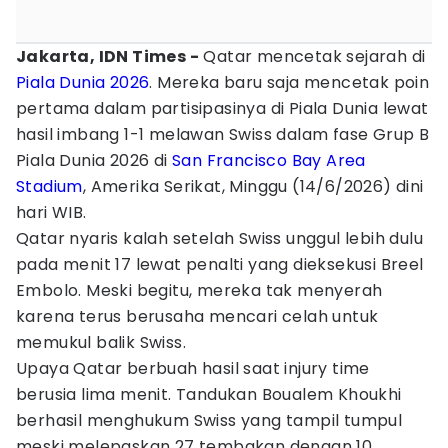
Jakarta, IDN Times -
Qatar mencetak sejarah di
Piala Dunia 2026
. Mereka baru saja mencetak poin
pertama dalam partisipasinya di Piala Dunia lewat
hasil imbang 1-1 melawan Swiss dalam fase Grup B
Piala Dunia 2026 di
San Francisco Bay Area
Stadium
, Amerika Serikat, Minggu (14/6/2026) dini
hari WIB.
Qatar nyaris kalah setelah Swiss unggul lebih dulu
pada menit 17 lewat penalti yang dieksekusi Breel
Embolo. Meski begitu, mereka tak menyerah
karena terus berusaha mencari celah untuk
memukul balik Swiss.
Upaya Qatar berbuah hasil saat injury time
berusia lima menit. Tandukan Boualem Khoukhi
berhasil menghukum Swiss yang tampil tumpul
meski melepaskan 27 tembakan dengan 10