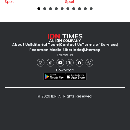
Sport
Sport
Sp
About Us
Editorial Team
Contact Us
Terms of Services
Pedoman Media Siber
Index
Sitemap
Follow Us
Download
© 2026 IDN. All Rights Reserved.