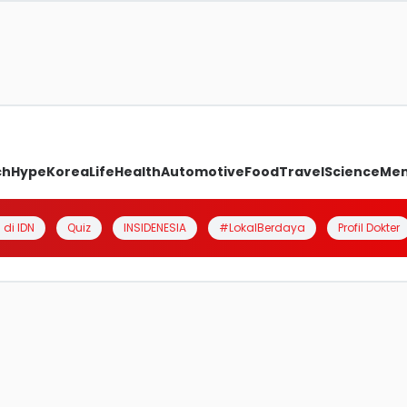
ch
Hype
Korea
Life
Health
Automotive
Food
Travel
Science
Me
 di IDN
Quiz
INSIDENESIA
#LokalBerdaya
Profil Dokter