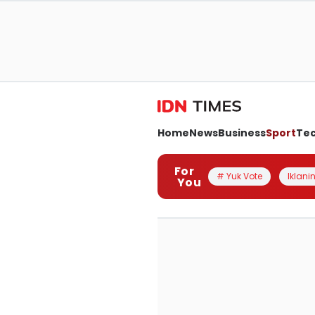
Home
News
Business
Sport
Te
For
# Yuk Vote
Iklanin
You