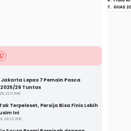
6
.
Piala A
7
.
GIIAS 2
a Jakarta Lepas 7 Pemain Pasca
2025/26 Tuntas
6, 22:11 WIB
ak Terpeleset, Persija Bisa Finis Lebih
usim Ini
26, 09:02 WIB
io Souza Resmi Berpisah dengan