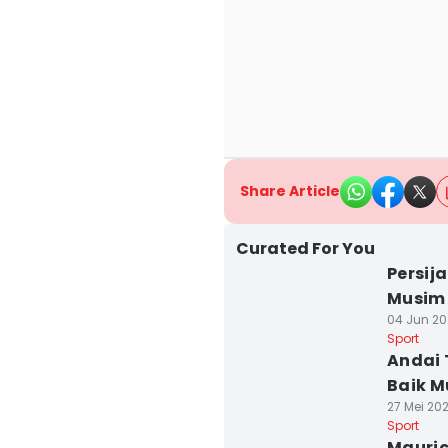
Share Article
Curated For You
Persij
Musim 
04 Jun 202
Sport
Andai T
Baik M
27 Mei 20
Sport
Mauric