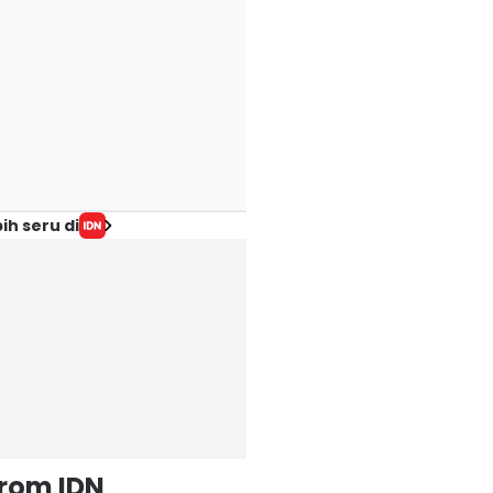
BRI Super League
ih seru di
adwal Lengkap
Cari Dukungan,
Potensi Phoenix
angkaian Pekan
Gianni Infantino
Mercury setelah
alap MotoGP
Obral Final Piala
Trade Kelsey
ggris 2026
Dunia 2030 ke
Plum, Ngebut ke
 Agu 2026, 19:14 WIB
Maroko
Playoff?
ort
06 Agu 2026, 18:41 WIB
06 Agu 2026, 18:14 WIB
Sport
Sport
from IDN