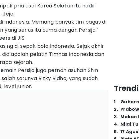
mpak pria asal Korea Selatan itu hadir
 Jeje.
k di Indonesia. Memang banyak tim bagus di
n yang serius itu cuma dengan Persija,"
ers di JIS.
ing di sepak bola Indonesia. Sejak akhir
, dia adalah pelatih Timnas Indonesia dan
apa sejarah.
emain Persija juga pernah asuhan Shin
salah satunya Rizky Ridho, yang sudah
 level junior.
Trendi
1
.
Gubern
2
.
Prabow
3
.
Makan B
4
.
Nilai T
5
.
17 Agus