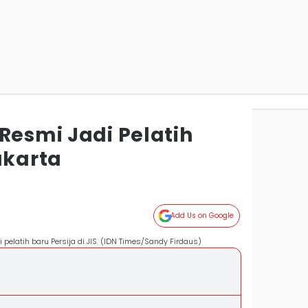
Resmi Jadi Pelatih
akarta
Add Us on Google
pelatih baru Persija di JIS. (IDN Times/Sandy Firdaus)