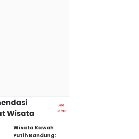
endasi
See
t Wisata
More
Wisata Kawah
Putih Bandung: