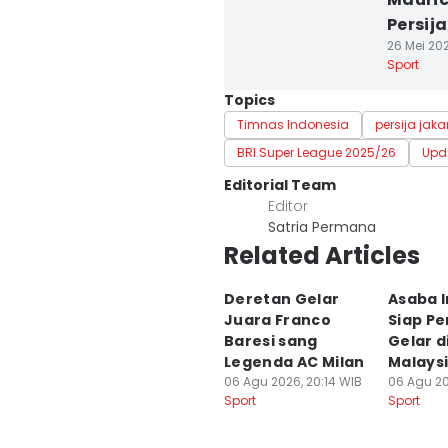
Persija
26 Mei 202
Sport
Topics
Timnas Indonesia
persija jaka
BRI Super League 2025/26
Upd
Editorial Team
Editor
Satria Permana
Related Articles
Deretan Gelar
Asaba 
Juara Franco
Siap P
Baresi sang
Gelar d
Legenda AC Milan
Malays
06 Agu 2026, 20:14 WIB
06 Agu 20
Sport
Sport