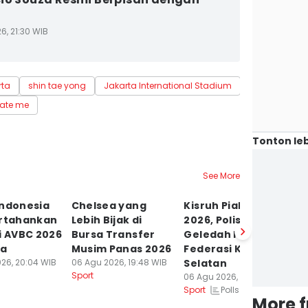
6, 21:30 WIB
rta
shin tae yong
Jakarta International Stadium
Super League
ate me
Tonton leb
See More
Indonesia
Chelsea yang
Kisruh Piala Dunia
J
ertahankan
Lebih Bijak di
2026, Polisi
R
i AVBC 2026
Bursa Transfer
Geledah Kantor
B
ia
Musim Panas 2026
Federasi Korea
In
26, 20:04 WIB
06 Agu 2026, 19:48 WIB
Selatan
06
Sport
Sp
06 Agu 2026, 19:32 WIB
Polls
Sport
More 