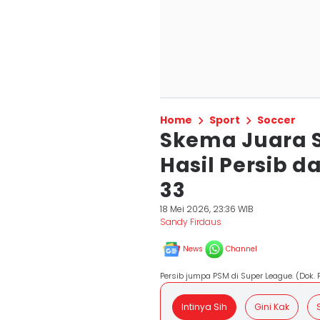
Home
Sport
Soccer
Skema Juara S
Hasil Persib d
33
18 Mei 2026, 23:36 WIB
Sandy Firdaus
News
Channel
Persib jumpa PSM di Super League. (Dok. 
Intinya Sih
Gini Kak
S