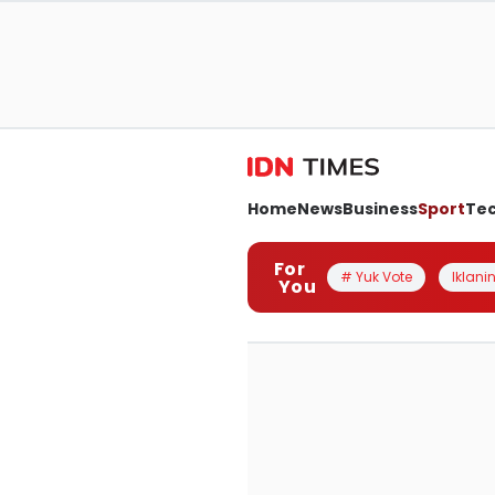
Home
News
Business
Sport
Te
For
# Yuk Vote
Iklanin
You