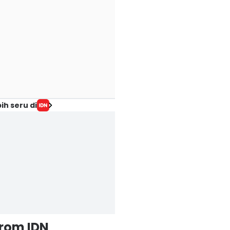
ih seru di
from IDN