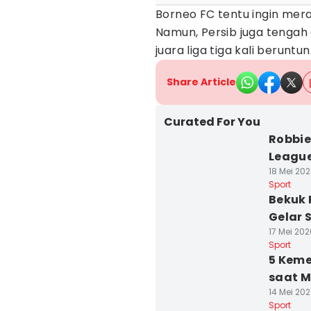
Borneo FC tentu ingin mer
Namun, Persib juga tenga
juara liga tiga kali beruntun
Share Article
Curated For You
Robbie
League
18 Mei 202
Sport
Bekuk 
Gelar 
17 Mei 202
Sport
5 Keme
saat M
14 Mei 202
Sport