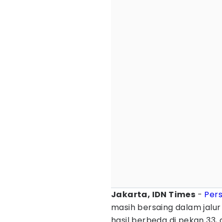
Jakarta, IDN Times
-
Per
masih bersaing dalam jalur
hasil berbeda di pekan 33, 