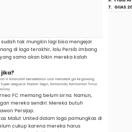
6
.
Piala A
7
.
GIIAS 2
C sudah tak mungkin lagi bisa mengejar
nang di laga terakhir, lalu Persib imbang
n yang sama akan bikin mereka kalah
 jika?
ran H Amarullah berselebrasi usai mencetak gol ke gawang
Super League di Stadion Segiri, Samarinda, Kalimantan Timur,
o/wsj.
a Borneo FC memang belum sirna. Namun,
angan mereka sendiri. Mereka butuh
lawan Persijap.
as Malut United dalam laga pamungkas di
 belum cukup karena mereka harus