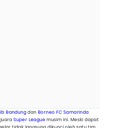
sib Bandung
dan
Borneo FC Samarinda
 juara
Super League
musim ini. Meski dapat
gelar tidak langsung dikunci oleh satu tim.