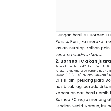
Dengan hasil itu, Borneo F
Persib. Pun, jika mereka me
lawan Persijap, raihan poi
secara
head-to-head
.
2. Borneo FC akan juara
Pesepak bola Borneo FC Samarinda M Sih
Persita Tangerang pada pertandingan BRI 
Selasa (5/5/2026). ANTARA FOTO/Arul/Lm
Di sisi lain, peluang juar
nasib tak lagi berada di t
kepastian dari hasil Persib 
Borneo FC wajib menang at
Stadion Segiri. Namun, itu