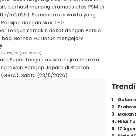
sib berhasil menang dramatis atas PSM di
 (17/5/2026). Sementara di waktu yang
Persijap dengan skor 0-0.
per League semakin dekat dengan Persib.
g bagi Borneo FC untuk mengejar?
?
e 2025/26. (Dok. Persija)
uara Super League musim ini, jika mereka
g lawan Persijap Jepara di Stadion
 (GBLA), Sabtu (23/5/2026).
Trendi
1
.
Gubern
2
.
Prabow
3
.
Makan B
4
.
Nilai T
5
.
17 Agus