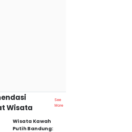
endasi
See
t Wisata
More
Wisata Kawah
Putih Bandung: