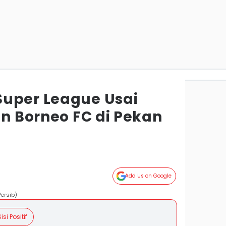
uper League Usai
an Borneo FC di Pekan
Add Us on Google
Persib)
isi Positif