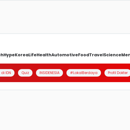
ch
Hype
Korea
Life
Health
Automotive
Food
Travel
Science
Me
 di IDN
Quiz
INSIDENESIA
#LokalBerdaya
Profil Dokter