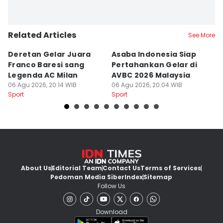
Related Articles
See More
Deretan Gelar Juara
Asaba Indonesia Siap
C
Franco Baresi sang
Pertahankan Gelar di
Bi
Legenda AC Milan
AVBC 2026 Malaysia
M
06 Agu 2026, 20:14 WIB
06 Agu 2026, 20:04 WIB
06
Sport
Sport
Sp
About Us
Editorial Team
Contact Us
Terms of Services
Pedoman Media Siber
Index
Sitemap
Follow Us
Download