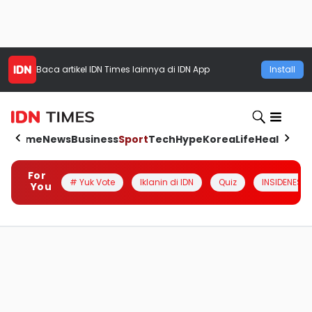
Baca artikel
IDN Times
lainnya di IDN App
Install
Home
News
Business
Sport
Tech
Hype
Korea
Life
Health
Aut
For
# Yuk Vote
Iklanin di IDN
Quiz
INSIDENESIA
You