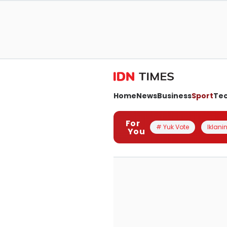
Home
News
Business
Sport
Te
For
# Yuk Vote
Iklanin
You