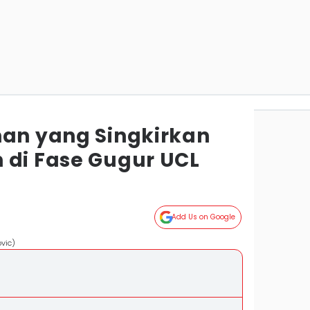
han yang Singkirkan
 di Fase Gugur UCL
Add Us on Google
vic)