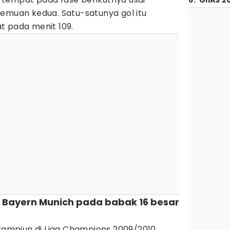
6
.
GIIAS 2
temuan kedua. Satu-satunya gol itu
t pada menit 109.
an Bayern Munich pada babak 16 besar
kampiun di Liga Champions 2009/2010.