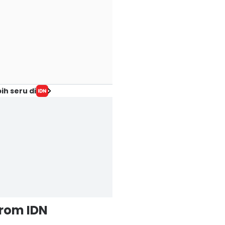
ih seru di
from IDN