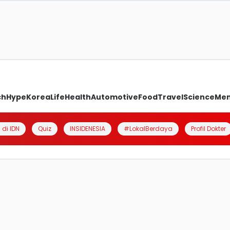
ch
Hype
Korea
Life
Health
Automotive
Food
Travel
Science
Me
 di IDN
Quiz
INSIDENESIA
#LokalBerdaya
Profil Dokter