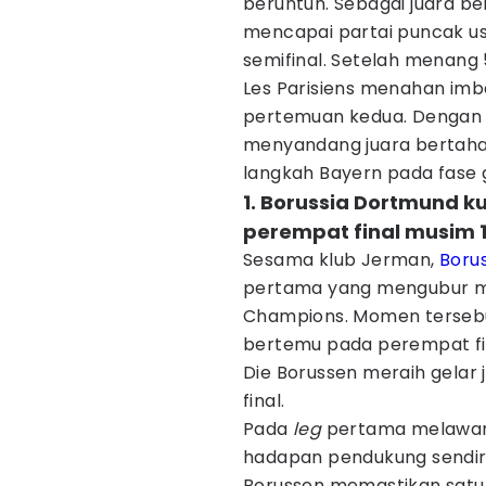
beruntun. Sebagai juara ber
mencapai partai puncak u
semifinal. Setelah menang 
Les Parisiens menahan imba
pertemuan kedua. Dengan p
menyandang juara bertah
langkah Bayern pada fase 
1. Borussia Dortmund 
perempat final musim 
Sesama klub Jerman,
Boru
pertama yang mengubur mi
Champions. Momen tersebut
bertemu pada perempat fi
Die Borussen meraih gelar 
final.
Pada
leg
pertama melawan 
hadapan pendukung sendiri 
Borussen memastikan satu 