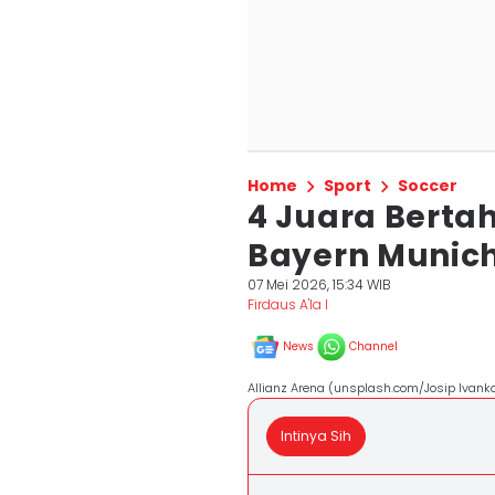
Home
Sport
Soccer
4 Juara Berta
Bayern Munich
07 Mei 2026, 15:34 WIB
Firdaus A'la I
News
Channel
Allianz Arena (unsplash.com/Josip Ivanko
Intinya Sih