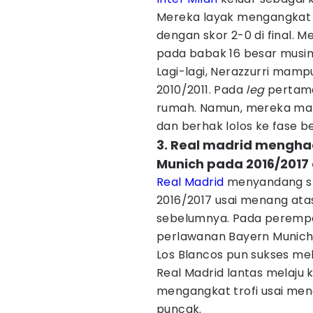
Mereka layak mengangkat t
dengan skor 2-0 di final. 
pada babak 16 besar musim
Lagi-lagi, Nerazzurri mam
2010/2011. Pada
leg
pertama,
rumah. Namun, mereka m
dan berhak lolos ke fase b
3. Real madrid mengha
Munich pada 2016/2017 
Real Madrid
menyandang st
2016/2017 usai menang atas
sebelumnya. Pada perempat
perlawanan Bayern Munich 
Los Blancos pun sukses mela
Real Madrid lantas melaju
mengangkat trofi usai mena
puncak.