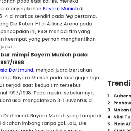
tahan pada edisi kali ini, mereka
sai menyingkirkan
Bayern Munich
di
5-4 di markas sendiri pada
leg
pertama,
ng Die Roten 1-1 di Allianz Arena pada
encapaian ini, PSG menjadi tim yang
an keempat yang pernah menghentikan
gugur.
kubur mimpi Bayern Munich pada
1997/1998
ssia Dortmund
, menjadi juara bertahan
mpi Bayern Munich pada fase gugur Liga
Trendi
 terjadi saat kedua tim tersebut
nal 1997/1998. Pada musim sebelumnya,
1
.
Gubern
juara usai mengalahkan 3-1 Juventus di
2
.
Prabow
3
.
Makan B
Dortmund, Bayern Munich yang tampil di
4
.
Nilai T
ditahan imbang tanpa gol. Lalu, Die
5
.
Piala A
tempat pada fase berikutnya usai