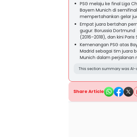
PSG melaju ke final Liga 
Bayern Munich di semifina
mempertahankan gelar ju
Empat juara bertahan per
gugur: Borussia Dortmund (
(2016–2018), dan kini Pari
Kemenangan PSG atas Bay
Madrid sebagai tim juar
Munich dalam perjalanan m
This section summary was AI-a
Share Article