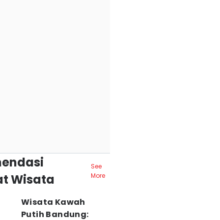
endasi
See
t Wisata
More
Wisata Kawah
Putih Bandung: