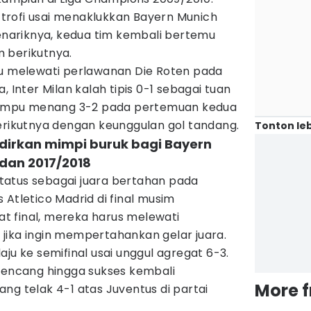
rofi usai menaklukkan Bayern Munich
Menariknya, kedua tim kembali bertemu
 berikutnya.
pu melewati perlawanan Die Roten pada
 Inter Milan kalah tipis 0-1 sebagai tuan
ampu menang 3-2 pada pertemuan kedua
erikutnya dengan keunggulan gol tandang.
Tonton leb
dirkan mimpi buruk bagi Bayern
dan 2017/2018
atus sebagai juara bertahan pada
 Atletico Madrid di final musim
 final, mereka harus melewati
jika ingin mempertahankan gelar juara.
ju ke semifinal usai unggul agregat 6-3.
 kencang hingga sukses kembali
More 
ng telak 4-1 atas Juventus di partai