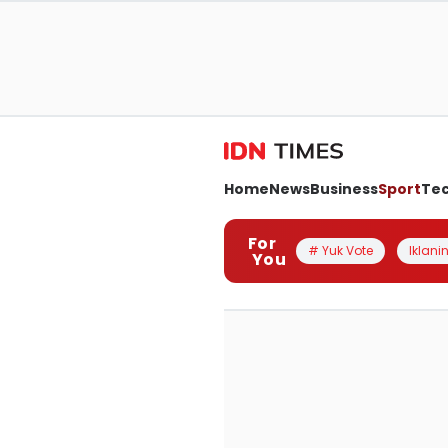
Home
News
Business
Sport
Te
For
# Yuk Vote
Iklanin
You