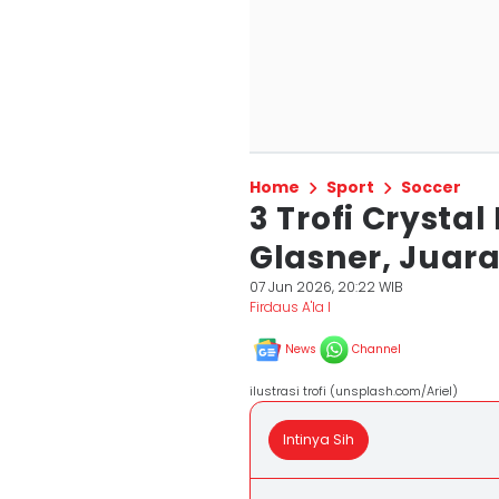
Home
Sport
Soccer
3 Trofi Crysta
Glasner, Juara
07 Jun 2026, 20:22 WIB
Firdaus A'la I
News
Channel
ilustrasi trofi (unsplash.com/Ariel)
Intinya Sih