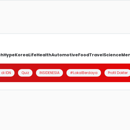
ch
Hype
Korea
Life
Health
Automotive
Food
Travel
Science
Me
 di IDN
Quiz
INSIDENESIA
#LokalBerdaya
Profil Dokter