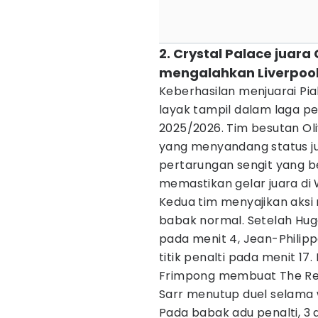
2. Crystal Palace juar
mengalahkan Liverpoo
Keberhasilan menjuarai Pi
layak tampil dalam laga p
2025/2026. Tim besutan Ol
yang menyandang status ju
pertarungan sengit yang be
memastikan gelar juara di
Kedua tim menyajikan aksi
babak normal. Setelah Hug
pada menit 4, Jean-Phili
titik penalti pada menit 17
Frimpong membuat The Reds
Sarr menutup duel selama 
Pada babak adu penalti, 3 d