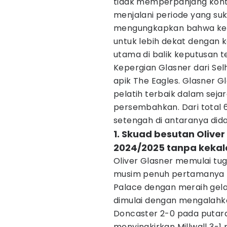
tidak memperpanjang kontr
menjalani periode yang su
mengungkapkan bahwa kele
untuk lebih dekat dengan k
utama di balik keputusan t
Kepergian Glasner dari Sel
apik The Eagles. Glasner G
pelatih terbaik dalam seja
persembahkan. Dari total 6 
setengah di antaranya did
1. Skuad besutan Oliver
2024/2025 tanpa keka
Oliver Glasner memulai tu
musim penuh pertamanya (
Palace dengan meraih gela
dimulai dengan mengalahka
Doncaster 2-0 pada putara
menyingkirkan Millwall 3-