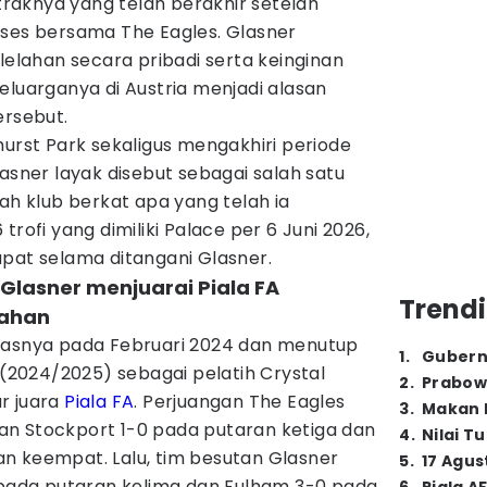
aknya yang telah berakhir setelah
kses bersama The Eagles. Glasner
lahan secara pribadi serta keinginan
eluarganya di Austria menjadi alasan
ersebut.
hurst Park sekaligus mengakhiri periode
lasner layak disebut sebagai salah satu
rah klub berkat apa yang telah ia
trofi yang dimiliki Palace per 6 Juni 2026,
apat selama ditangani Glasner.
 Glasner menjuarai Piala FA
Trendi
lahan
gasnya pada Februari 2024 dan menutup
1
.
Gubern
2024/2025) sebagai pelatih Crystal
2
.
Prabow
r juara
Piala FA
. Perjuangan The Eagles
3
.
Makan B
n Stockport 1-0 pada putaran ketiga dan
4
.
Nilai T
n keempat. Lalu, tim besutan Glasner
5
.
17 Agus
1 pada putaran kelima dan Fulham 3-0 pada