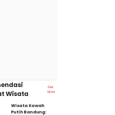
endasi
See
t Wisata
More
Wisata Kawah
Putih Bandung: