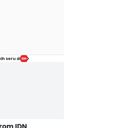
ih seru di
from IDN