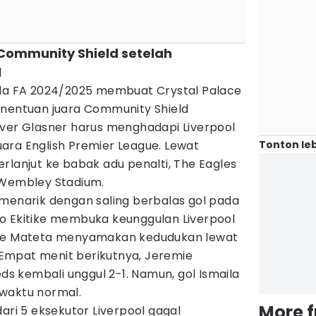
a Community Shield setelah
l
ala FA 2024/2025 membuat Crystal Palace
enentuan juara Community Shield
iver Glasner harus menghadapi Liverpool
Tonton leb
ara English Premier League. Lewat
rlanjut ke babak adu penalti, The Eagles
 Wembley Stadium.
 menarik dengan saling berbalas gol pada
o Ekitike membuka keunggulan Liverpool
ppe Mateta menyamakan kedudukan lewat
. Empat menit berikutnya, Jeremie
 kembali unggul 2-1. Namun, gol Ismaila
waktu normal.
More 
ari 5 eksekutor Liverpool gagal