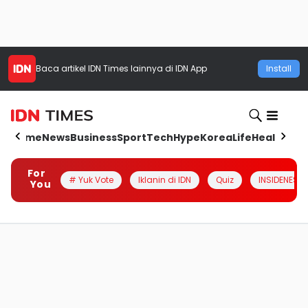
Baca artikel
IDN Times
lainnya di IDN App
Install
Home
News
Business
Sport
Tech
Hype
Korea
Life
Health
Aut
For
# Yuk Vote
Iklanin di IDN
Quiz
INSIDENESIA
You