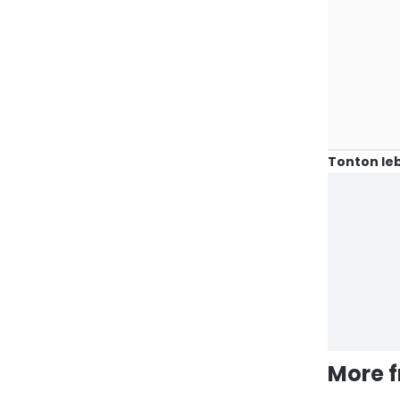
Tonton leb
More 