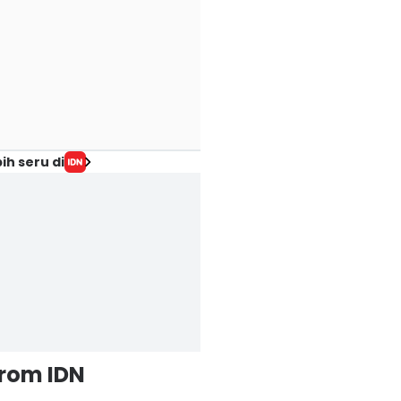
ih seru di
from IDN