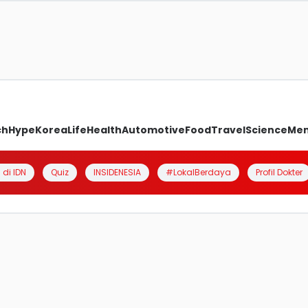
ch
Hype
Korea
Life
Health
Automotive
Food
Travel
Science
Me
 di IDN
Quiz
INSIDENESIA
#LokalBerdaya
Profil Dokter