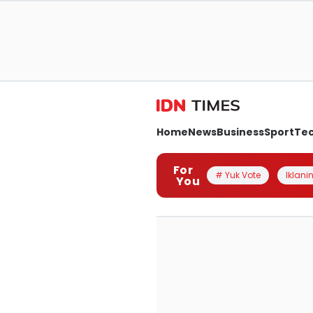
Home
News
Business
Sport
Te
For
# Yuk Vote
Iklanin
You