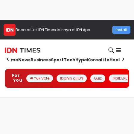
Baca artikel
IDN Times
lainnya di IDN App
Install
Home
News
Business
Sport
Tech
Hype
Korea
Life
Health
Aut
For
# Yuk Vote
Iklanin di IDN
Quiz
INSIDENESIA
You