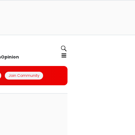
n
Opinion
Join Community