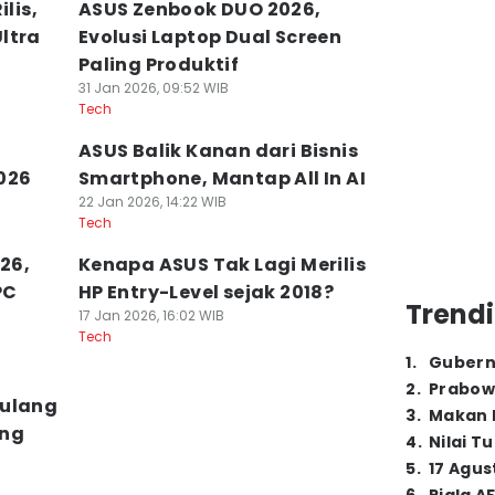
lis,
ASUS Zenbook DUO 2026,
ltra
Evolusi Laptop Dual Screen
Paling Produktif
31 Jan 2026, 09:52 WIB
Tech
,
ASUS Balik Kanan dari Bisnis
026
Smartphone, Mantap All In AI
22 Jan 2026, 14:22 WIB
Tech
026,
Kenapa ASUS Tak Lagi Merilis
PC
HP Entry-Level sejak 2018?
Trendi
17 Jan 2026, 16:02 WIB
Tech
1
.
Gubern
2
.
Prabow
Pulang
3
.
Makan B
ang
4
.
Nilai T
5
.
17 Agus