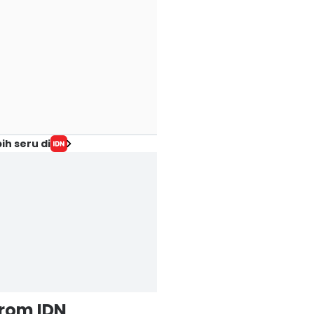
ih seru di
from IDN