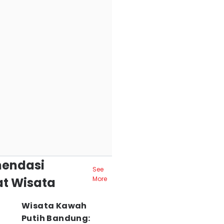
endasi
See
t Wisata
More
Wisata Kawah
Putih Bandung: