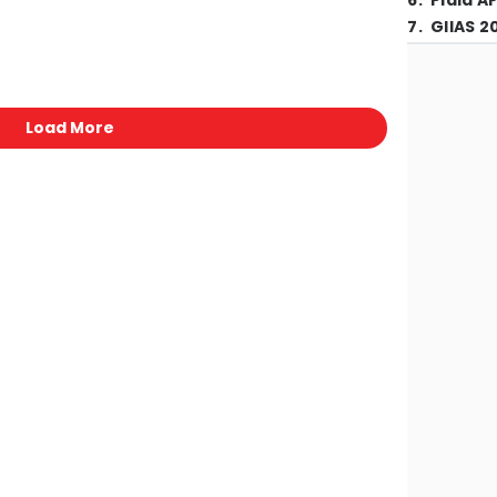
6
.
Piala A
7
.
GIIAS 2
Load More