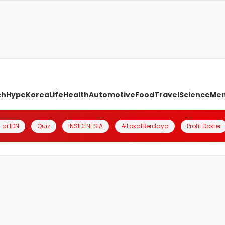
ch
Hype
Korea
Life
Health
Automotive
Food
Travel
Science
Me
 di IDN
Quiz
INSIDENESIA
#LokalBerdaya
Profil Dokter