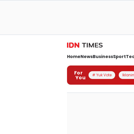
Home
News
Business
Sport
Te
For
# Yuk Vote
Iklanin
You