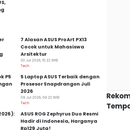
US,
ng
er
7 Alasan ASUS ProArt PX13
Cocok untuk Mahasiswa
ng
Arsitektur
30 Jul 2026, 15:22 WIB
Tech
k P5
5 Laptop ASUS Terbaik dengan
angan
Prosesor Snapdrangon Juli
2026
Rekom
09 Jul 2026, 09:22 WIB
Tech
Tempa
2026):
ASUS ROG Zephyrus Duo Resmi
Hadir di Indonesia, Harganya
Rp129 Juta!