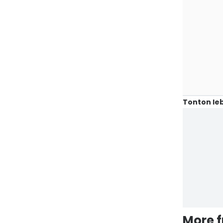
Tonton leb
More 