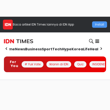
Baca artikel
IDN Times
lainnya di IDN App
Install
Home
News
Business
Sport
Tech
Hype
Korea
Life
Health
Aut
For
# Yuk Vote
Iklanin di IDN
Quiz
INSIDENESIA
You