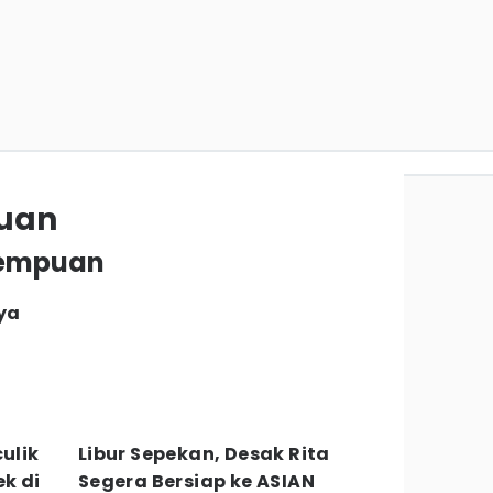
puan
erempuan
nya
ulik
Libur Sepekan, Desak Rita
k di
Segera Bersiap ke ASIAN