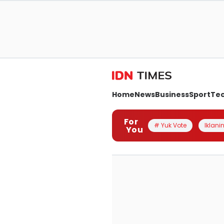
Home
News
Business
Sport
Te
For
# Yuk Vote
Iklanin
You