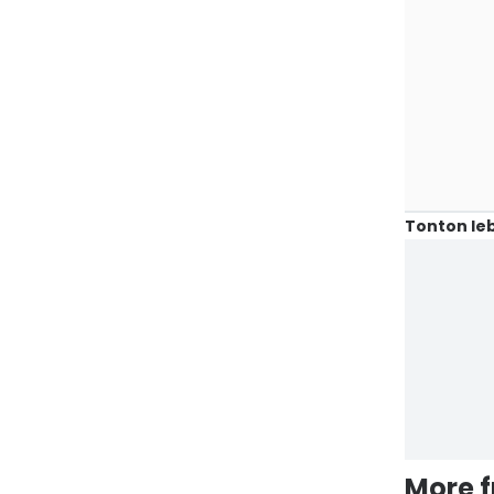
Tonton leb
More 