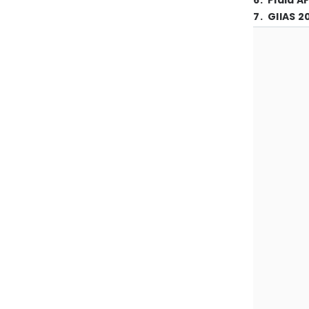
6
.
Piala A
7
.
GIIAS 2