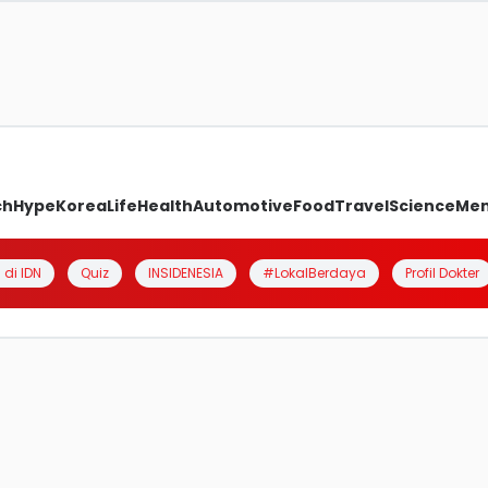
ch
Hype
Korea
Life
Health
Automotive
Food
Travel
Science
Me
 di IDN
Quiz
INSIDENESIA
#LokalBerdaya
Profil Dokter