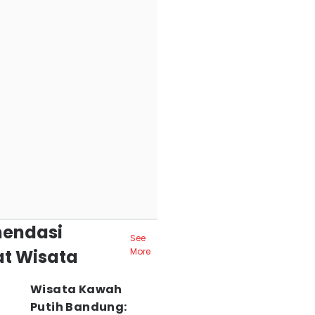
endasi
See
t Wisata
More
Wisata Kawah
Putih Bandung: