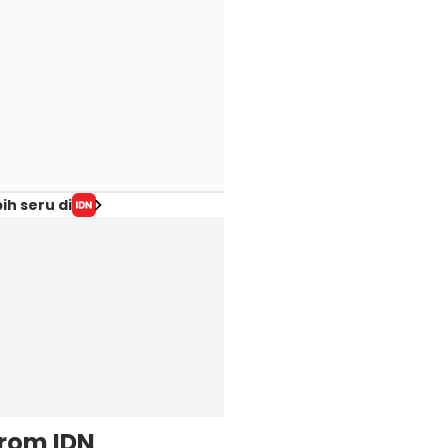
ih seru di
from IDN