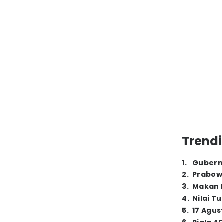
Trendi
1
.
Gubern
2
.
Prabow
3
.
Makan B
4
.
Nilai T
5
.
17 Agus