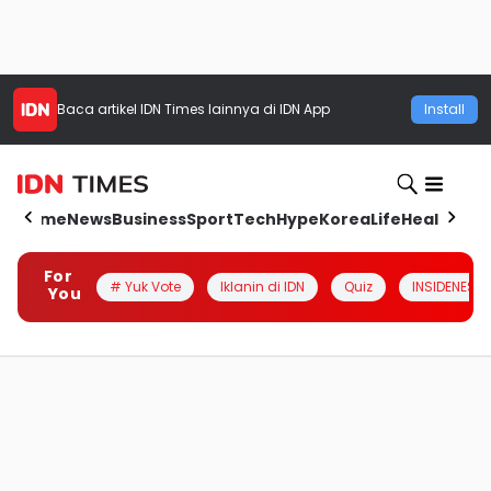
Baca artikel
IDN Times
lainnya di IDN App
Install
Home
News
Business
Sport
Tech
Hype
Korea
Life
Health
Aut
For
# Yuk Vote
Iklanin di IDN
Quiz
INSIDENESIA
You