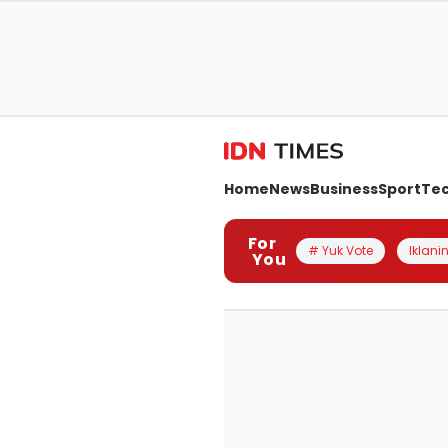
Home
News
Business
Sport
Te
For
# Yuk Vote
Iklanin
You