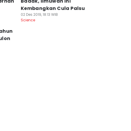
ernah
Badak, Ilmuwan Ini
Kembangkan Cula Palsu
02 Des 2019, 18:13 WIB
Science
Tahun
ulon