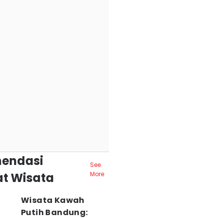
endasi
See
t Wisata
More
Wisata Kawah
Putih Bandung: