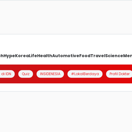
ch
Hype
Korea
Life
Health
Automotive
Food
Travel
Science
Me
 di IDN
Quiz
INSIDENESIA
#LokalBerdaya
Profil Dokter