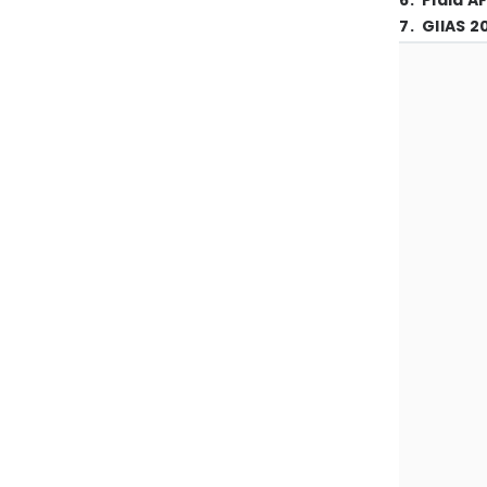
6
.
Piala A
7
.
GIIAS 2