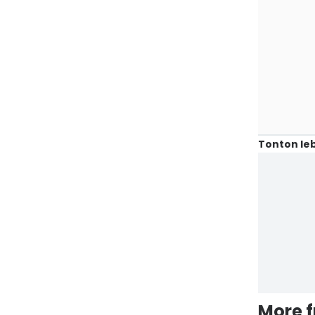
Tonton leb
More 