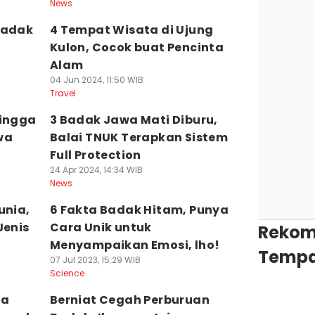
News
Badak
4 Tempat Wisata di Ujung
Kulon, Cocok buat Pencinta
Alam
04 Jun 2024, 11:50 WIB
Travel
Hingga
3 Badak Jawa Mati Diburu,
wa
Balai TNUK Terapkan Sistem
Full Protection
24 Apr 2024, 14:34 WIB
News
unia,
6 Fakta Badak Hitam, Punya
Jenis
Cara Unik untuk
Rekom
Menyampaikan Emosi, lho!
Tempa
07 Jul 2023, 15:29 WIB
Science
ma
Berniat Cegah Perburuan