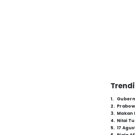
Trendi
1
.
Gubern
2
.
Prabow
3
.
Makan B
4
.
Nilai T
5
.
17 Agus