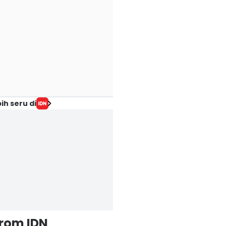
ih seru di
from IDN