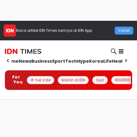
Baca artikel
IDN Times
lainnya di IDN App
Install
Home
News
Business
Sport
Tech
Hype
Korea
Life
Health
Aut
For
# Yuk Vote
Iklanin di IDN
Quiz
INSIDENESIA
You