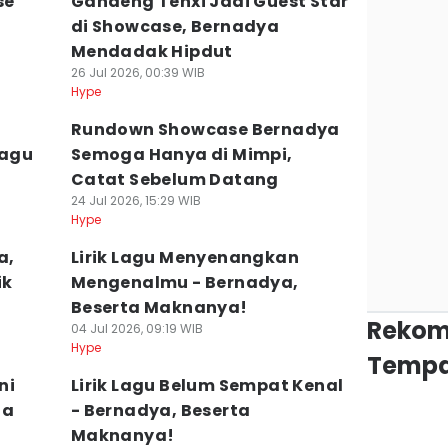
se
Gandeng Tenxi Jadi Guest Star
di Showcase, Bernadya
Mendadak Hipdut
26 Jul 2026, 00:39 WIB
Hype
Rundown Showcase Bernadya
Lagu
Semoga Hanya di Mimpi,
Catat Sebelum Datang
24 Jul 2026, 15:29 WIB
Hype
a,
Lirik Lagu Menyenangkan
ik
Mengenalmu - Bernadya,
Beserta Maknanya!
Rekom
04 Jul 2026, 09:19 WIB
Hype
Tempa
ni
Lirik Lagu Belum Sempat Kenal
ta
- Bernadya, Beserta
Maknanya!