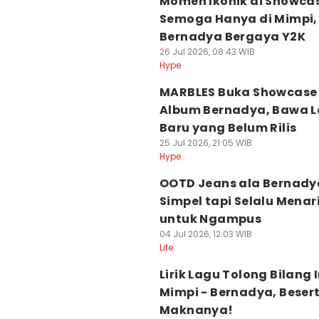
Momen Ikonik di Showca
Semoga Hanya di Mimpi,
Bernadya Bergaya Y2K
26 Jul 2026, 08:43 WIB
Hype
MARBLES Buka Showcase
Album Bernadya, Bawa 
Baru yang Belum Rilis
25 Jul 2026, 21:05 WIB
Hype
OOTD Jeans ala Bernady
Simpel tapi Selalu Menar
untuk Ngampus
04 Jul 2026, 12:03 WIB
Life
Lirik Lagu Tolong Bilang I
Mimpi - Bernadya, Beser
Maknanya!