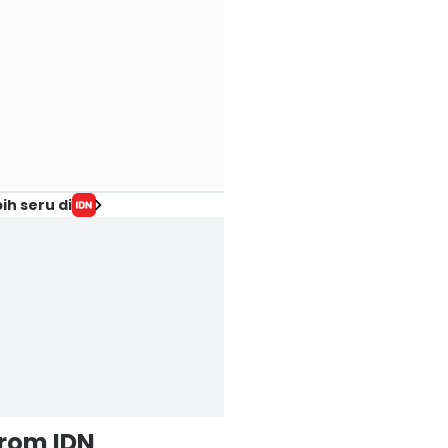
ih seru di
from IDN