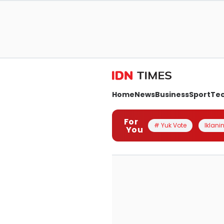
Home
News
Business
Sport
Te
For
# Yuk Vote
Iklanin
You