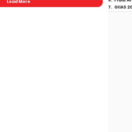
6
.
Piala A
Load More
7
.
GIIAS 2