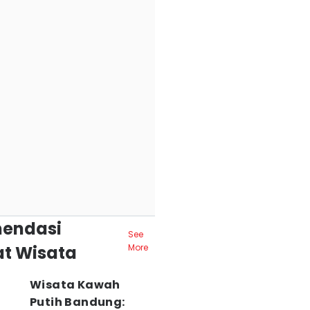
endasi
See
t Wisata
More
Wisata Kawah
Putih Bandung: