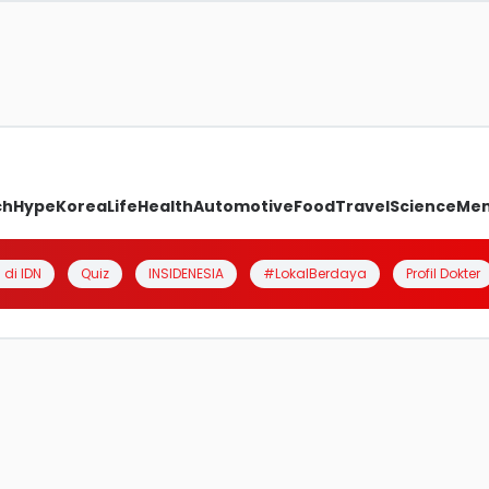
ch
Hype
Korea
Life
Health
Automotive
Food
Travel
Science
Me
 di IDN
Quiz
INSIDENESIA
#LokalBerdaya
Profil Dokter