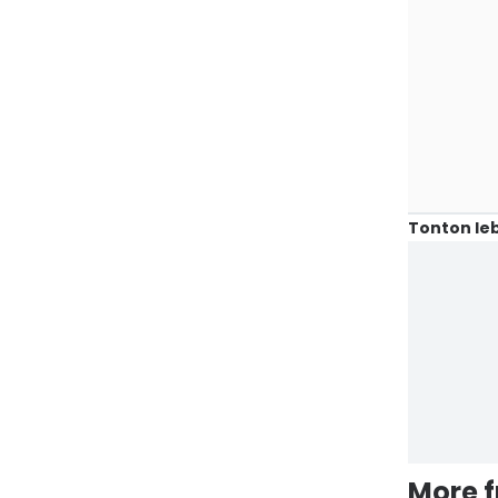
Tonton leb
More 