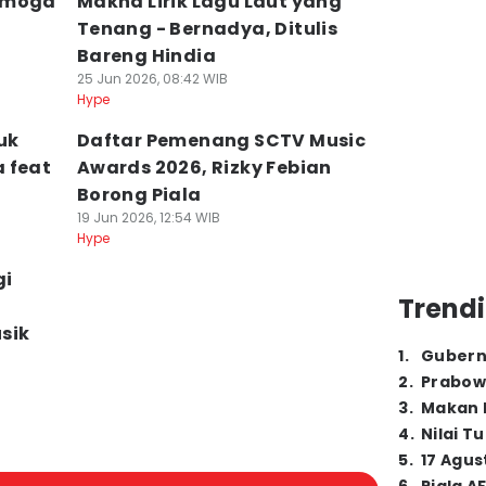
Semoga
Makna Lirik Lagu Laut yang
Tenang - Bernadya, Ditulis
Bareng Hindia
25 Jun 2026, 08:42 WIB
Hype
uk
Daftar Pemenang SCTV Music
 feat
Awards 2026, Rizky Febian
Borong Piala
19 Jun 2026, 12:54 WIB
Hype
gi
Trendi
sik
1
.
Gubern
2
.
Prabow
3
.
Makan B
4
.
Nilai T
5
.
17 Agus