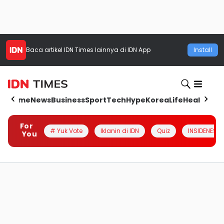
Baca artikel
IDN Times
lainnya di IDN App
Install
Home
News
Business
Sport
Tech
Hype
Korea
Life
Health
Aut
For
# Yuk Vote
Iklanin di IDN
Quiz
INSIDENESIA
You