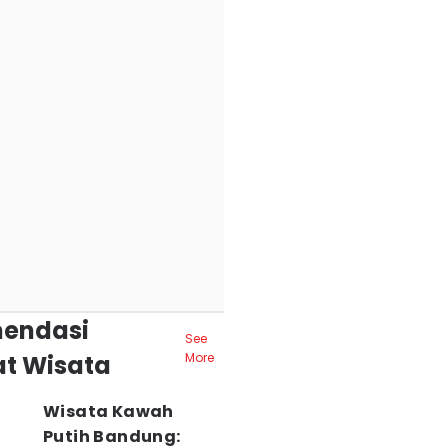
endasi
See
t Wisata
More
Wisata Kawah
Putih Bandung: