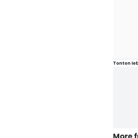
Tonton leb
More 