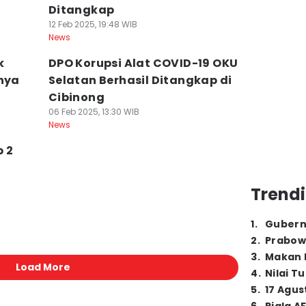
Ditangkap
12 Feb 2025, 19:48 WIB
News
k
DPO Korupsi Alat COVID-19 OKU
rnya
Selatan Berhasil Ditangkap di
Cibinong
06 Feb 2025, 13:30 WIB
News
 2
Trendi
1
.
Gubern
2
.
Prabow
3
.
Makan B
Load More
4
.
Nilai T
5
.
17 Agus