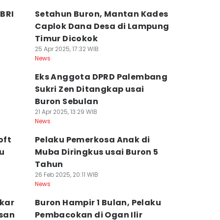
 BRI
Setahun Buron, Mantan Kades
2
Caplok Dana Desa di Lampung
Timur Dicokok
25 Apr 2025, 17:32 WIB
News
Eks Anggota DPRD Palembang
Sukri Zen Ditangkap usai
o
Buron Sebulan
21 Apr 2025, 13:29 WIB
News
oft
Pelaku Pemerkosa Anak di
u
Muba Diringkus usai Buron 5
Tahun
26 Feb 2025, 20:11 WIB
News
gkar
Buron Hampir 1 Bulan, Pelaku
san
Pembacokan di Ogan Ilir