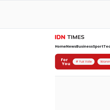
Home
News
Business
Sport
Te
For
# Yuk Vote
Iklanin
You