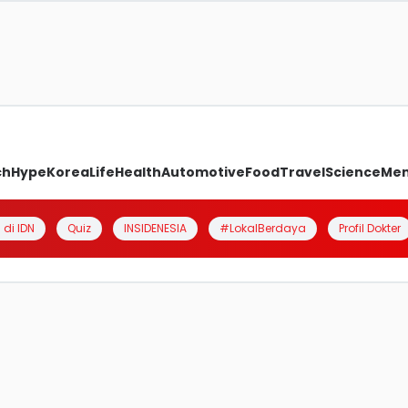
ch
Hype
Korea
Life
Health
Automotive
Food
Travel
Science
Me
 di IDN
Quiz
INSIDENESIA
#LokalBerdaya
Profil Dokter