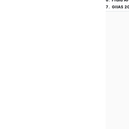
6
.
Piala A
7
.
GIIAS 2