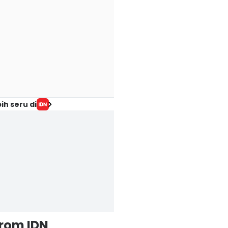
ih seru di
from IDN