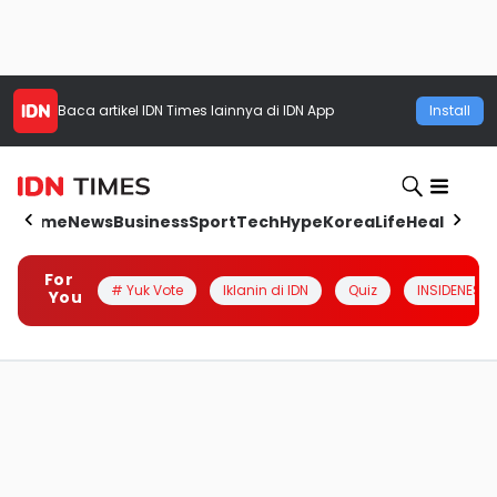
Baca artikel
IDN Times
lainnya di IDN App
Install
Home
News
Business
Sport
Tech
Hype
Korea
Life
Health
Aut
For
# Yuk Vote
Iklanin di IDN
Quiz
INSIDENESIA
You