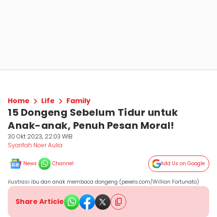
Home
Life
Family
15 Dongeng Sebelum Tidur untuk
Anak-anak, Penuh Pesan Moral!
30 Okt 2023, 22:03 WIB
Syarifah Noer Aulia
News
Channel
Add Us on Google
ilustrasi ibu dan anak membaca dongeng (pexels.com/Willian Fortunato)
Share Article