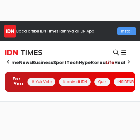
Baca artikel
IDN Times
lainnya di IDN App
Install
Home
News
Business
Sport
Tech
Hype
Korea
Life
Health
Aut
For
# Yuk Vote
Iklanin di IDN
Quiz
INSIDENESIA
You