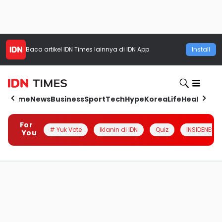
Baca artikel
IDN Times
lainnya di IDN App
Install
Home
News
Business
Sport
Tech
Hype
Korea
Life
Health
Aut
For
# Yuk Vote
Iklanin di IDN
Quiz
INSIDENESIA
You