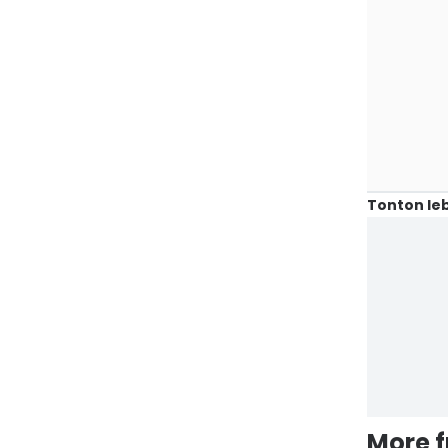
Tonton leb
More 