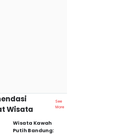
endasi
See
t Wisata
More
Wisata Kawah
Putih Bandung: