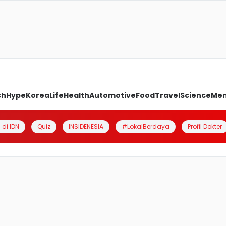
ch
Hype
Korea
Life
Health
Automotive
Food
Travel
Science
Me
 di IDN
Quiz
INSIDENESIA
#LokalBerdaya
Profil Dokter