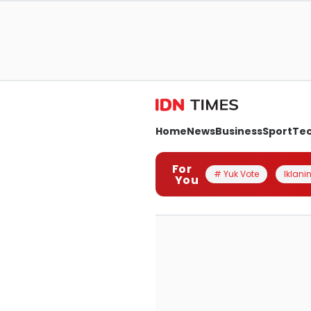
Home
News
Business
Sport
Te
For
# Yuk Vote
Iklanin
You