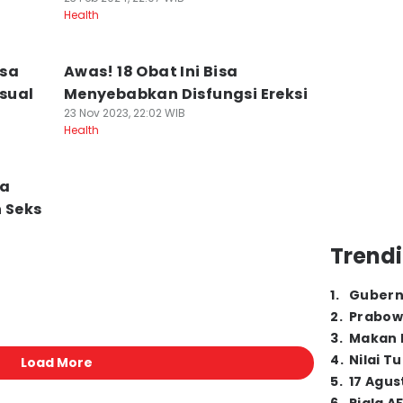
Health
isa
Awas! 18 Obat Ini Bisa
sual
Menyebabkan Disfungsi Ereksi
23 Nov 2023, 22:02 WIB
Health
sa
 Seks
Trendi
1
.
Gubern
2
.
Prabow
3
.
Makan B
4
.
Nilai T
Load More
5
.
17 Agus