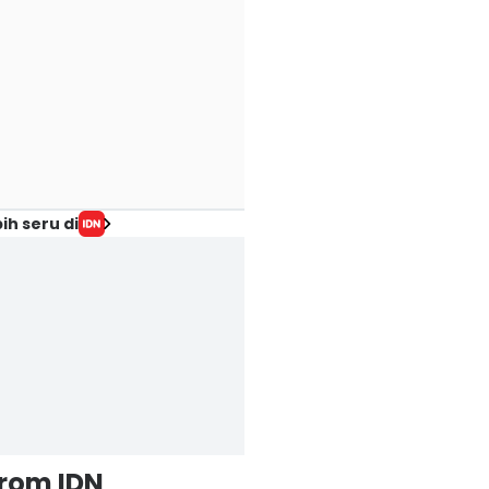
ih seru di
from IDN