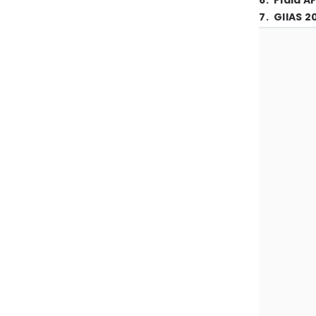
6
.
Piala A
7
.
GIIAS 2