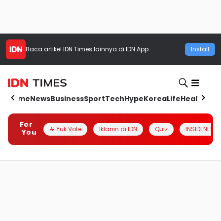
Baca artikel
IDN Times
lainnya di IDN App
Install
Home
News
Business
Sport
Tech
Hype
Korea
Life
Health
Aut
For
# Yuk Vote
Iklanin di IDN
Quiz
INSIDENESIA
You