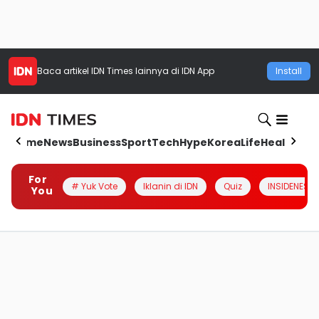
Baca artikel
IDN Times
lainnya di IDN App
Install
Home
News
Business
Sport
Tech
Hype
Korea
Life
Health
Aut
For
# Yuk Vote
Iklanin di IDN
Quiz
INSIDENESIA
You