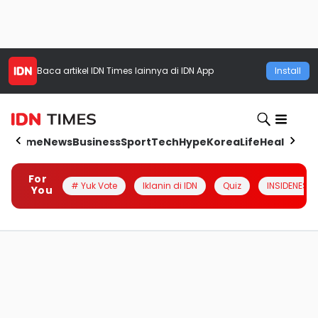
Baca artikel
IDN Times
lainnya di IDN App
Install
Home
News
Business
Sport
Tech
Hype
Korea
Life
Health
Aut
For
# Yuk Vote
Iklanin di IDN
Quiz
INSIDENESIA
You