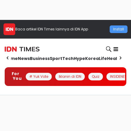
Baca artikel
IDN Times
lainnya di IDN App
Install
Home
News
Business
Sport
Tech
Hype
Korea
Life
Health
Aut
For
# Yuk Vote
Iklanin di IDN
Quiz
INSIDENESIA
You