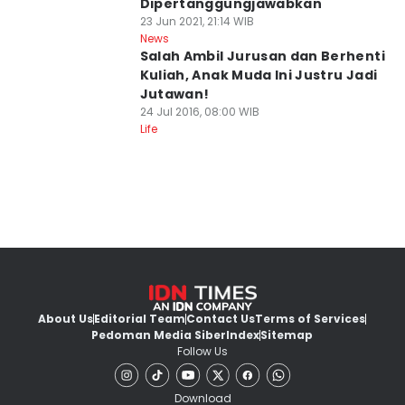
Dipertanggungjawabkan
23 Jun 2021, 21:14 WIB
News
Salah Ambil Jurusan dan Berhenti
Kuliah, Anak Muda Ini Justru Jadi
Jutawan!
24 Jul 2016, 08:00 WIB
Life
About Us
Editorial Team
Contact Us
Terms of Services
Pedoman Media Siber
Index
Sitemap
Follow Us
Download