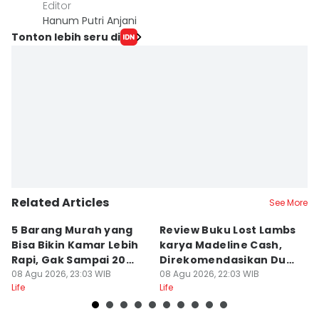
Editor
Hanum Putri Anjani
Tonton lebih seru di
Related Articles
See More
5 Barang Murah yang
Review Buku Lost Lambs
No
Bisa Bikin Kamar Lebih
karya Madeline Cash,
B
Rapi, Gak Sampai 20
Direkomendasikan Dua
S
Ribu!
08 Agu 2026, 23:03 WIB
Lipa
08 Agu 2026, 22:03 WIB
Ne
08
Life
Life
Lif