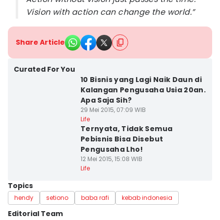
Vision with action can change the world.”
Share Article
Curated For You
10 Bisnis yang Lagi Naik Daun di
Kalangan Pengusaha Usia 20an.
Apa Saja Sih?
29 Mei 2015, 07:09 WIB
Life
Ternyata, Tidak Semua
Pebisnis Bisa Disebut
Pengusaha Lho!
12 Mei 2015, 15:08 WIB
Life
Topics
hendy
setiono
baba rafi
kebab indonesia
Editorial Team