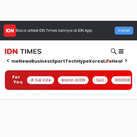
Baca artikel
IDN Times
lainnya di IDN App
Install
Home
News
Business
Sport
Tech
Hype
Korea
Life
Health
Aut
For
# Yuk Vote
Iklanin di IDN
Quiz
INSIDENESIA
You