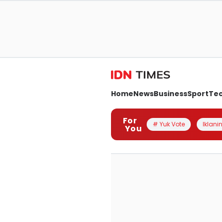
Home
News
Business
Sport
Te
For
# Yuk Vote
Iklanin
You