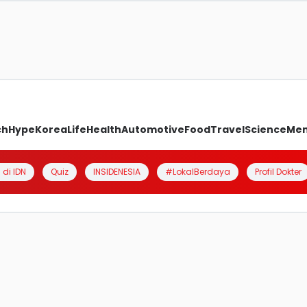
ch
Hype
Korea
Life
Health
Automotive
Food
Travel
Science
Me
 di IDN
Quiz
INSIDENESIA
#LokalBerdaya
Profil Dokter