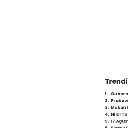
Trendi
1
.
Gubern
2
.
Prabow
3
.
Makan B
4
.
Nilai T
5
.
17 Agus