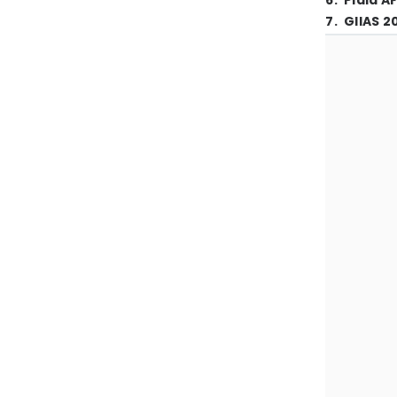
6
.
Piala A
7
.
GIIAS 2