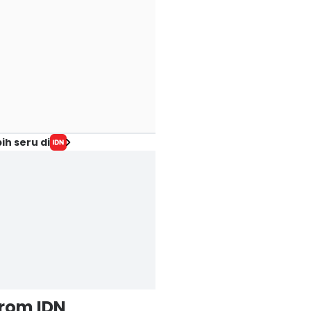
ih seru di
from IDN