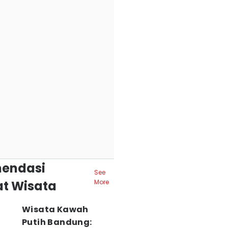
endasi
See
t Wisata
More
Wisata Kawah
Putih Bandung: