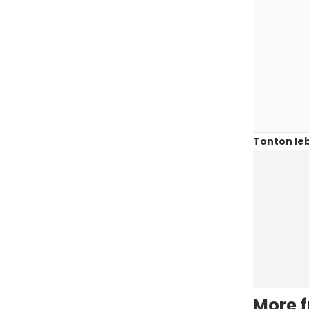
Tonton leb
More 