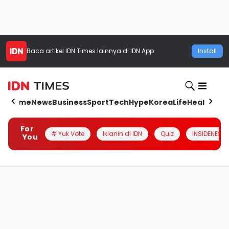
Baca artikel
IDN Times
lainnya di IDN App
Install
Home
News
Business
Sport
Tech
Hype
Korea
Life
Health
Aut
For
# Yuk Vote
Iklanin di IDN
Quiz
INSIDENESIA
You