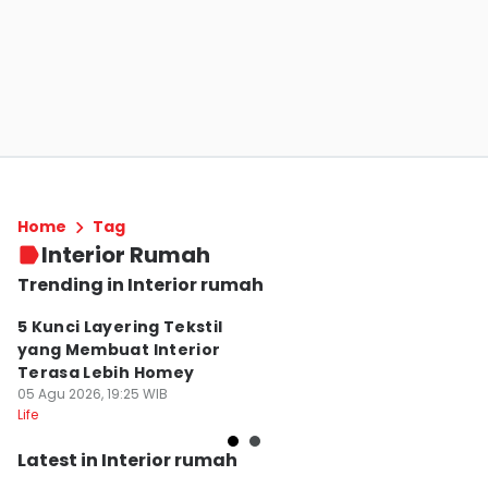
Home
Tag
Interior Rumah
Trending in Interior rumah
5 Kunci Layering Tekstil
5 
yang Membuat Interior
M
Terasa Lebih Homey
T
05 Agu 2026, 19:25 WIB
M
05
Life
Lif
Latest in Interior rumah