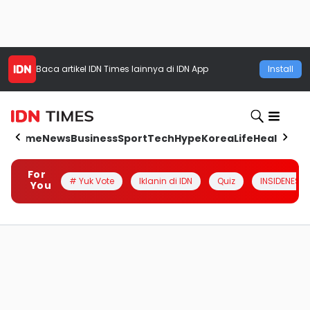
Baca artikel
IDN Times
lainnya di IDN App
Install
Home
News
Business
Sport
Tech
Hype
Korea
Life
Health
Aut
For
# Yuk Vote
Iklanin di IDN
Quiz
INSIDENESIA
You