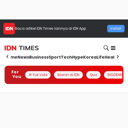
Baca artikel
IDN Times
lainnya di IDN App
Install
Home
News
Business
Sport
Tech
Hype
Korea
Life
Health
Aut
For
# Yuk Vote
Iklanin di IDN
Quiz
INSIDENESIA
You