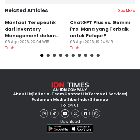
Related Articles
See More
Manfaat Terapeutik
ChatGPT Plus vs. Gemini
T
dari Inventory
Pro, Mana yang Terbaik
N
Management dalam
untuk Pelajar?
T
Cozy Game
08 Agu 2026, 20:04 WIB
08 Agu 2026, 19:24 WIB
08
Tech
Tech
Te
About Us
Editorial Team
Contact Us
Terms of Services
Pedoman Media Siber
Index
Sitemap
Follow Us
Download