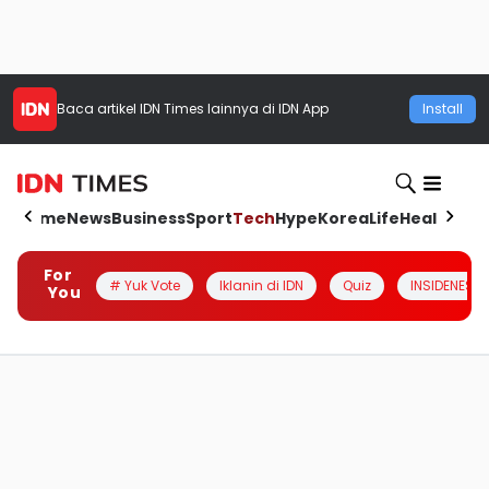
Baca artikel
IDN Times
lainnya di IDN App
Install
Home
News
Business
Sport
Tech
Hype
Korea
Life
Health
Aut
For
# Yuk Vote
Iklanin di IDN
Quiz
INSIDENESIA
You