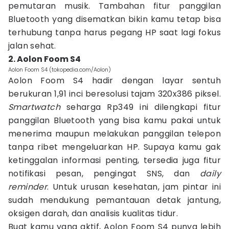
pemutaran musik. Tambahan fitur panggilan
Bluetooth yang disematkan bikin kamu tetap bisa
terhubung tanpa harus pegang HP saat lagi fokus
jalan sehat.
2. Aolon Foom S4
Aolon Foom S4 (tokopedia.com/Aolon)
Aolon Foom S4 hadir dengan layar sentuh
berukuran 1,91 inci beresolusi tajam 320x386 piksel.
Smartwatch
seharga Rp349 ini dilengkapi fitur
panggilan Bluetooth yang bisa kamu pakai untuk
menerima maupun melakukan panggilan telepon
tanpa ribet mengeluarkan HP. Supaya kamu gak
ketinggalan informasi penting, tersedia juga fitur
notifikasi pesan, pengingat SNS, dan
daily
reminder
. Untuk urusan kesehatan, jam pintar ini
sudah mendukung pemantauan detak jantung,
oksigen darah, dan analisis kualitas tidur.
Buat kamu yang aktif, Aolon Foom S4 punya lebih