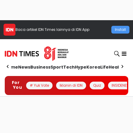
Baca artikel
IDN Times
lainnya di IDN App
Install
Home
News
Business
Sport
Tech
Hype
Korea
Life
Health
Aut
For
# Yuk Vote
Iklanin di IDN
Quiz
INSIDENESIA
You