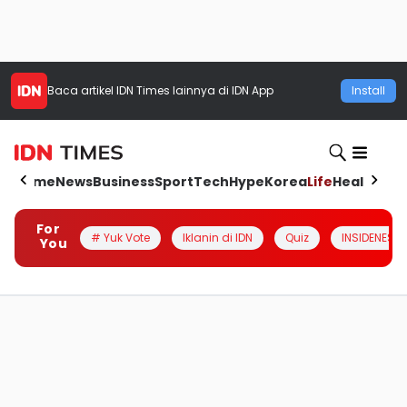
Baca artikel
IDN Times
lainnya di IDN App
Install
Home
News
Business
Sport
Tech
Hype
Korea
Life
Health
Aut
For
# Yuk Vote
Iklanin di IDN
Quiz
INSIDENESIA
You