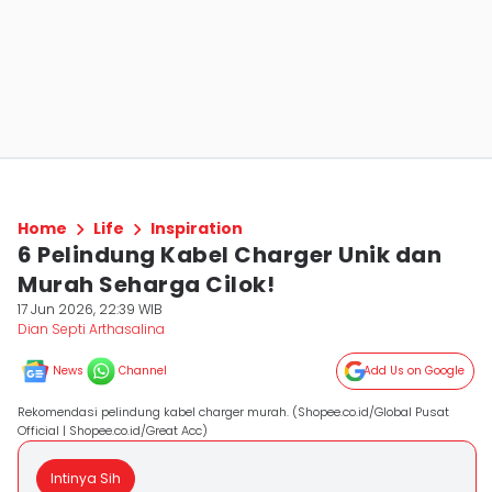
Home
Life
Inspiration
6 Pelindung Kabel Charger Unik dan
Murah Seharga Cilok!
17 Jun 2026, 22:39 WIB
Dian Septi Arthasalina
News
Channel
Add Us on Google
Rekomendasi pelindung kabel charger murah. (Shopee.co.id/Global Pusat
Official | Shopee.co.id/Great Acc)
Intinya Sih