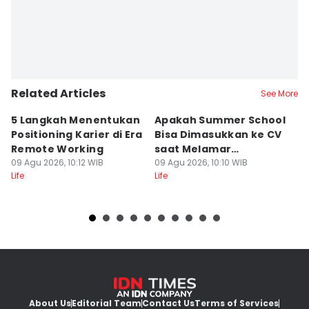
Related Articles
See More
5 Langkah Menentukan
Apakah Summer School
[
Positioning Karier di Era
Bisa Dimasukkan ke CV
S
Remote Working
saat Melamar
A
09 Agu 2026, 10:12 WIB
Pekerjaan?
09 Agu 2026, 10:10 WIB
V
09
Life
Life
Lif
About Us
Editorial Team
Contact Us
Terms of Services