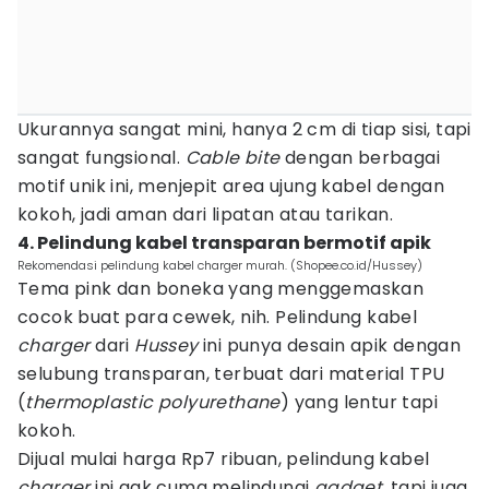
Ukurannya sangat mini, hanya 2 cm di tiap sisi, tapi
sangat fungsional.
Cable bite
dengan berbagai
motif unik ini, menjepit area ujung kabel dengan
kokoh, jadi aman dari lipatan atau tarikan.
4. Pelindung kabel transparan bermotif apik
Rekomendasi pelindung kabel charger murah. (Shopee.co.id/Hussey)
Tema pink dan boneka yang menggemaskan
cocok buat para cewek, nih. Pelindung kabel
charger
dari
Hussey
ini punya desain apik dengan
selubung transparan, terbuat dari material TPU
(
thermoplastic polyurethane
) yang lentur tapi
kokoh.
Dijual mulai harga Rp7 ribuan, pelindung kabel
charger
ini gak cuma melindungi
gadget,
tapi juga