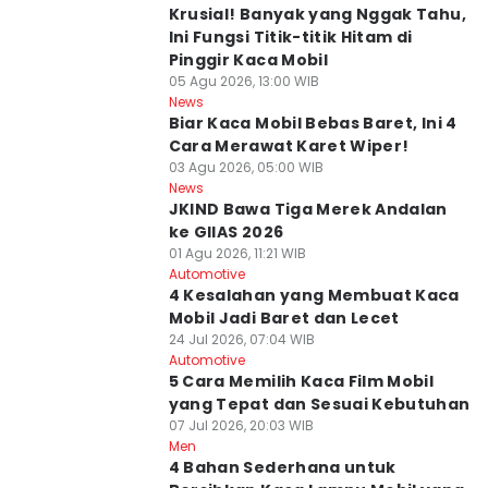
Krusial! Banyak yang Nggak Tahu,
Ini Fungsi Titik-titik Hitam di
Pinggir Kaca Mobil
05 Agu 2026, 13:00 WIB
News
Biar Kaca Mobil Bebas Baret, Ini 4
Cara Merawat Karet Wiper!
03 Agu 2026, 05:00 WIB
News
JKIND Bawa Tiga Merek Andalan
ke GIIAS 2026
01 Agu 2026, 11:21 WIB
Automotive
4 Kesalahan yang Membuat Kaca
Mobil Jadi Baret dan Lecet
24 Jul 2026, 07:04 WIB
Automotive
5 Cara Memilih Kaca Film Mobil
yang Tepat dan Sesuai Kebutuhan
07 Jul 2026, 20:03 WIB
Men
4 Bahan Sederhana untuk