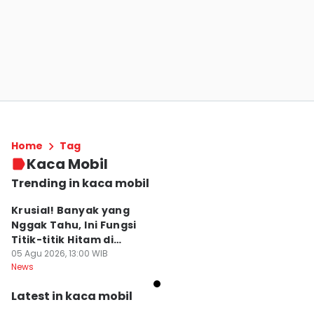
Home
Tag
Kaca Mobil
Trending in kaca mobil
Krusial! Banyak yang
Nggak Tahu, Ini Fungsi
Titik-titik Hitam di
Pinggir Kaca Mobil
05 Agu 2026, 13:00 WIB
News
Latest in kaca mobil