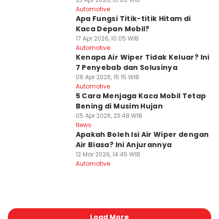
Automotive
Apa Fungsi Titik-titik Hitam di
Kaca Depan Mobil?
17 Apr 2026, 10:05 WIB
Automotive
Kenapa Air Wiper Tidak Keluar? Ini
7 Penyebab dan Solusinya
06 Apr 2026, 15:15 WIB
Automotive
5 Cara Menjaga Kaca Mobil Tetap
Bening di Musim Hujan
05 Apr 2026, 23:48 WIB
News
Apakah Boleh Isi Air Wiper dengan
Air Biasa? Ini Anjurannya
12 Mar 2026, 14:45 WIB
Automotive
Load More