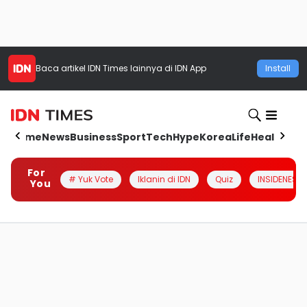
Baca artikel
IDN Times
lainnya di IDN App
Install
Home
News
Business
Sport
Tech
Hype
Korea
Life
Health
Aut
For
# Yuk Vote
Iklanin di IDN
Quiz
INSIDENESIA
You