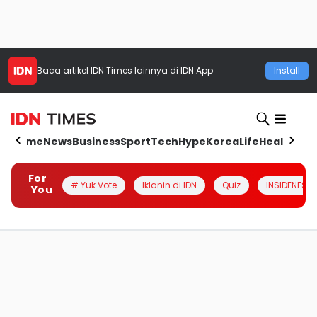
Baca artikel
IDN Times
lainnya di IDN App
Install
Home
News
Business
Sport
Tech
Hype
Korea
Life
Health
Aut
For
# Yuk Vote
Iklanin di IDN
Quiz
INSIDENESIA
You